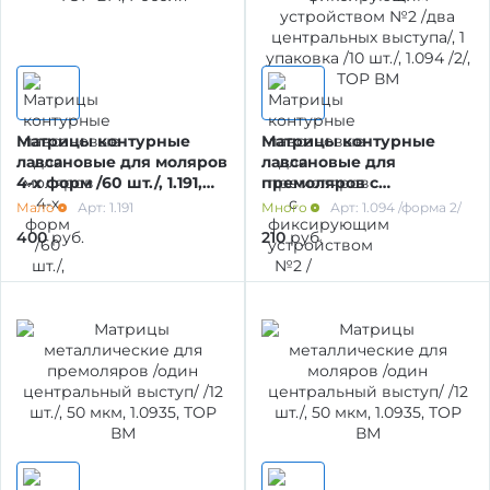
ШОВНЫЙ МАТЕРИАЛ
МАТЕРИАЛ ДЛЯ ВОССТАНОВЛЕНИЯ КУЛЬТИ
ЗУБА
Матрицы контурные
Матрицы контурные
лавсановые для моляров
лавсановые для
4-х форм /60 шт./, 1.191,
премоляров с
ТОР ВМ, Россия
фиксирующим
Мало
Арт: 1.191
Много
Арт: 1.094 /форма 2/
ПЕРЕВЯЗОЧНЫЙ МАТЕРИАЛ
устройством №2 /два
400
руб.
210
руб.
центральных выступа/, 1
упаковка /10 шт./, 1.094
КОНТРОЛЬ СТЕРИЛИЗАЦИИ И
/2/, ТОР ВМ
КОНЦЕНТРАЦИИ РАСТ-В (сроки
ОБОРУДОВАНИЕ СТОМАТОЛОГИЧЕСКОЕ
СТЕРИЛИЗАЦИЯ И УПАКОВКА