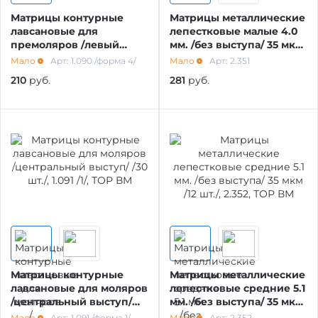
Матрицы контурные
Матрицы металлические
МАТЕРИАЛЫ ДЛЯ ОРТОПЕДИИ
ОБОРУДОВАНИЕ И ЗАПАСНЫЕ ЧАСТИ
лавсановые для
лепестковые малые 4.0
премоляров /левый
мм. /без выступа/ 35 мкм
выступ/ /30 шт./, 1.090 /4/,
/12 шт./, 2.351, ТОР ВМ
Мало
Арт: 1.090 /форма 4/
Мало
Арт: 2.351
ТОР ВМ
ДЕЗИНФИЦИРУЮЩИЕ СРЕДСТВА,
ЛИТЕЙНОЕ ОБОРУДОВАНИЕ /
210
руб.
281
руб.
АНТИСЕПТИКИ
ИНСТРУМЕНТЫ
ПОЛИРЫ ДЛЯ ПОЛИРОВАНИЯ,
АРТИКУЛЛЯТОРЫ, ОККЛЮДАТОРЫ
ШЛИФОВАНИЯ РЕСТАВРАЦИЙ
CAD/CAM
ПОДКЛАДОЧНЫЕ МАТЕРИАЛЫ
ПЕСКОСТРУЙНОЕ ОБОРУДОВАНИЕ
МАТЕРИАЛЫ ДЛЯ ЭНДОДОНТИЧЕСКОГО
ЛЕЧЕНИЯ
ОБОРУДОВАНИЕ ЗУБОТЕХНИЧЕСКОЕ
Матрицы контурные
Матрицы металлические
лавсановые для моляров
лепестковые средние 5.1
/центральный выступ/
мм. /без выступа/ 35 мкм
МАТЕРИАЛЫ ДЛЯ ФИКСАЦИИ НЕ ПРЯМЫХ
/30 шт./, 1.091 /1/, ТОР ВМ
/12 шт./, 2.352, ТОР ВМ
Мало
Арт: 1.091 /форма 1/
Мало
Арт: 2.352