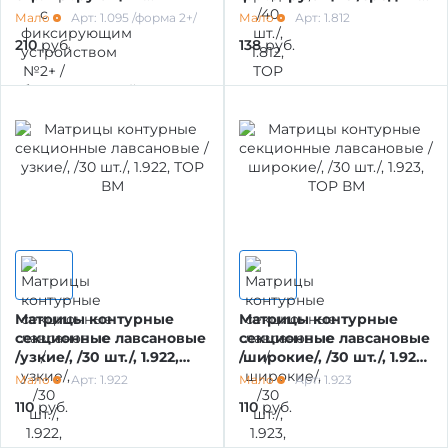
устройством №2+ /
/40 шт./, 1.812, ТОР ВМ
Мало
Арт: 1.095 /форма 2+/
Мало
Арт: 1.812
билатеральный выступ
210
руб.
138
руб.
для больших моляров/, 1
СТОМАТОЛОГИЧЕСКИЕ УСТАНОВКИ И
упаковка /10 шт./, 1.095
СТУЛЬЯ
/2+/, ТОР ВМ
СМАЗКА НАКОНЕЧНИКОВ /МАРКИРОВКА/
ОБРАБОТКА БОРОВ, ЭНДО- И ХИР.
ИНСТРУМЕНТОВ
ОБРАБОТКА ИНСТРУМЕНТОВ,
ПОВЕРХНОСТЕЙ, ПСО
Матрицы контурные
Матрицы контурные
секционные лавсановые
секционные лавсановые
/узкие/, /30 шт./, 1.922,
/широкие/, /30 шт./, 1.923,
ТОР ВМ
ТОР ВМ
Мало
Арт: 1.922
Мало
Арт: 1.923
ОБРАБОТКА ПОВЕРХНОСТЕЙ,
ИНСТРУМЕНТА, СИЛИКОНА
110
руб.
110
руб.