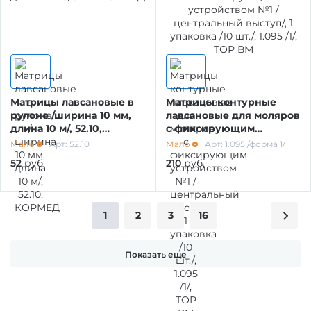
Матрицы лавсановые в
Матрицы контурные
рулоне /ширина 10 мм,
лавсановые для моляров
длина 10 м/, 52.10,
с фиксирующим
КОРМЕД
устройством №1 /
Мало
Арт: 52.10
Мало
Арт: 1.095 /форма 1/
центральный выступ/, 1
52
руб.
210
руб.
упаковка /10 шт./, 1.095 /1/,
ТОР ВМ
1
2
3
16
Показать еще