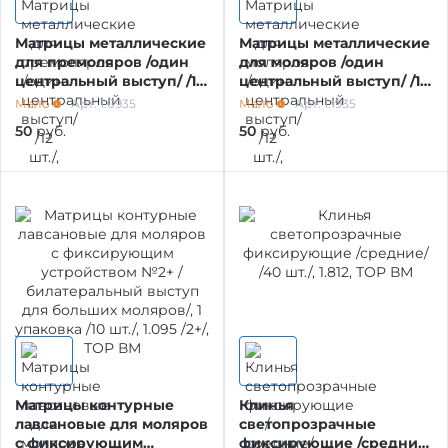
НАКОНЕЧНИКИ ТУРБИННЫЕ, УГЛОВЫЕ,
Матрицы металлические
Матрицы металлические
ПРЯМЫЕ, МИКРОМОТОР
для премоляров /один
для моляров /один
центральный выступ/ /12
центральный выступ/ /12
шт./, 50 мкм, 1.0935, ТОР
шт./, 50 мкм, 1.0935, ТОР
Мало
Арт: 1.0935
Мало
Арт: 1.1935
ЗАПАСНЫЕ ЧАСТИ К ОБОРУДОВАНИЮ
ВМ
ВМ
50
руб.
50
руб.
СМАЗКА НАКОНЕЧНИКОВ
ЗАПАСНЫЕ ЧАСТИ
ФОТОПОЛИМЕРИЗАЦИОННЫЕ ЛАМПЫ
ОБОРУДОВАНИЕ ДЛЯ РАБОТЫ В КАНАЛАХ
Матрицы контурные
Клинья
лавсановые для моляров
светопрозрачные
ОБОРУДОВАНИЕ ДЛЯ ЭНДОДОНТИИ
с фиксирующим
фиксирующие /средние/