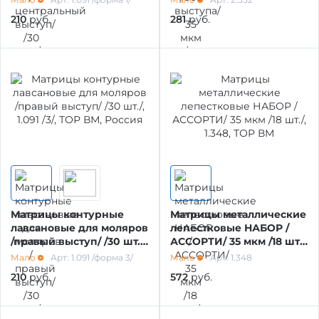
РЕСТАВРАЦИЙ
210
руб.
281
руб.
МАТЕРИАЛЫ / ПРИНАДЛЕЖНОСТИ ДЛЯ
СНЯТИЯ СЛЕПКОВ
МАТЕРИАЛЫ И ПРИНАДЛЕЖНОСТИ ДЛЯ
ПЛОМБИРОВАНИЯ ЗУБОВ
МАТЕРИАЛЫ ДЛЯ ИЗОЛЯЦИИ РАБОЧЕГО
ПОЛЯ
Матрицы контурные
Матрицы металлические
лавсановые для моляров
лепестковые НАБОР /
МАТЕРИАЛ ДЛЯ ПЕРЕБАЗИРОВКИ
/правый выступ/ /30 шт./,
АССОРТИ/ 35 мкм /18 шт./,
1.091 /3/, ТОР ВМ, Россия
1.348, ТОР ВМ
Мало
Арт: 1.091 /форма 3/
Мало
Арт: 1.348
210
руб.
572
руб.
ПРОВОЛОКА, ГИЛЬЗЫ, ШИНЫ, КЛАММЕРА
(без срока)