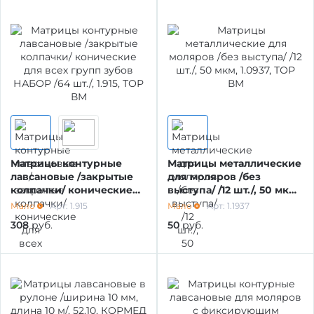
ОБРАБОТКА ПОВЕРХНОСТИ
Матрицы контурные
Матрицы металлические
лавсановые /закрытые
для моляров /без
колпачки/ конические
выступа/ /12 шт./, 50 мкм,
для всех групп зубов
1.0937, ТОР ВМ
Мало
Арт: 1.915
Мало
Арт: 1.1937
НАБОР /64 шт./, 1.915, ТОР
308
руб.
50
руб.
ВМ