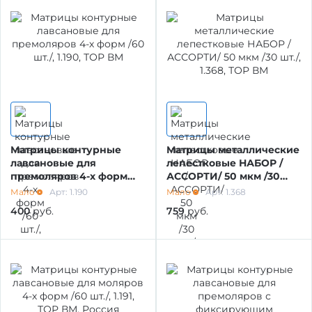
УТИЛИЗАЦИЯ ОТХОДОВ
МАТЕРИАЛЫ ДЛЯ ЛЕЧЕНИЯ СЛИЗИСТОЙ
РЕНТГЕНОВСКИЕ МАТЕРИАЛЫ
Матрицы контурные
Матрицы металлические
АППЛИКАТОРЫ /без срока/
лавсановые для
лепестковые НАБОР /
премоляров 4-х форм
АССОРТИ/ 50 мкм /30
/60 шт./, 1.190, ТОР ВМ
шт./, 1.368, ТОР ВМ
Мало
Арт: 1.190
Мало
Арт: 1.368
ОДНОРАЗОВАЯ ПРОДУКЦИЯ (срок)
400
руб.
759
руб.
МАТЕРИАЛ ДЛЯ ПРОФИЛАКТИКИ
ИМПЛАНТОЛОГИЯ