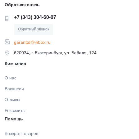
ГИПСЫ ДЕНТАЛЬНЫЕ ДЛЯ МОДЕЛЕЙ
Обратная связь
ЗАЩИТА ВРАЧА И ПАЦИЕНТА
+7 (343) 304-60-07
ВСПОМОГАТЕЛЬНЫЕ СРЕДСТВА
Обратный звонок
АКСЕССУАРЫ И ПРИНАДЛЕЖНОСТИ
garanttd@inbox.ru
СРЕДСТВА ДЛЯ ИЗОЛЯЦИИ /БЕЗ СРОКА/
620034, г. Екатеринбург, ул. Бебеля, 124
МАТЕРИАЛЫ ЛЕЧЕБНЫЕ
Компания
МАТЕРИАЛЫ/ИНСТРУМЕНТЫ ДЛЯ
ОПРЕДЕЛЕНИЯ ОККЛЮЗИИ
МАТЕРИАЛЫ ДЛЯ ХИРУРГИИ
О нас
Вакансии
МАТЕРИАЛ ДЛЯ ПОЛИРОВАНИЯ ПРОТЕЗОВ Б/С
МАТЕРИАЛЫ ДЛЯ ПРОФИЛАКТИКИ КАРИЕСА
Отзывы
Реквизиты
КОМПОЗИТ ЗУБОТЕХНИЧЕСКИЙ
МАТЕРИАЛЫ ДЛЯ ОТБЕЛИВАНИЯ ЗУБОВ
Помощь
ОБОРУДОВАНИЕ И ЗАПАСНЫЕ ЧАСТИ
Возврат товаров
МАТЕРИАЛЫ ДЛЯ ОРТОПЕДИИ