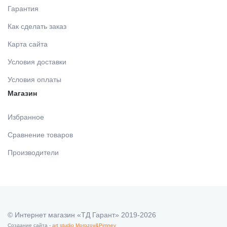
Гарантия
ЛИТЕЙНОЕ ОБОРУДОВАНИЕ / ИНСТРУМЕНТЫ
Как сделать заказ
ДЕЗИНФИЦИРУЮЩИЕ СРЕДСТВА,
АНТИСЕПТИКИ
Карта сайта
АРТИКУЛЛЯТОРЫ, ОККЛЮДАТОРЫ
Условия доставки
ПОЛИРЫ ДЛЯ ПОЛИРОВАНИЯ, ШЛИФОВАНИЯ
Условия оплаты
CAD/CAM
РЕСТАВРАЦИЙ
Магазин
Избранное
ПЕСКОСТРУЙНОЕ ОБОРУДОВАНИЕ
ПОДКЛАДОЧНЫЕ МАТЕРИАЛЫ
Сравнение товаров
ОБОРУДОВАНИЕ ЗУБОТЕХНИЧЕСКОЕ
МАТЕРИАЛЫ ДЛЯ ЭНДОДОНТИЧЕСКОГО
Производители
ЛЕЧЕНИЯ
МАТЕРИАЛЫ ДЛЯ ФИКСАЦИИ НЕ ПРЯМЫХ
РЕСТАВРАЦИЙ
© Интернет магазин «ТД Гарант» 2019-2026
Создание сайта -
art studio Morozov&Pimnev