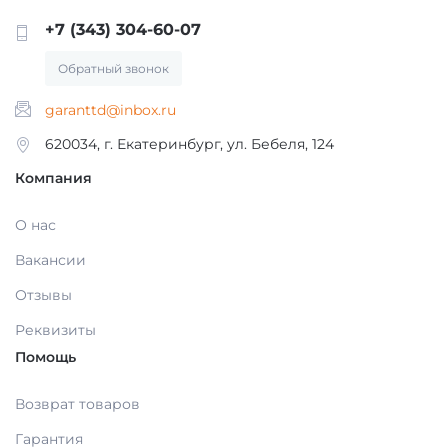
ПЛАСТМАССЫ
+7 (343) 304-60-07
ПОЛИРОВКА, ШЛИФОВКА КОМПОЗИТОВ Б/
С
КЕРАМИЧЕСКИЕ МАССЫ И
Обратный звонок
ПРИНАДЛЕЖНОСТИ
garanttd@inbox.ru
ИНСТРУМЕНТ ТЕРАПИЯ, ОРТОПЕДИЯ,
620034, г. Екатеринбург, ул. Бебеля, 124
ХИРУРГИЯ
ИНСТРУМЕНТЫ ДЛЯ ТЕХНИКА
Компания
ИНСТРУМЕНТ ОДНОРАЗОВЫЙ /С/
ЗУБЫ ИСКУССТВЕННЫЕ
О нас
Вакансии
ИНСТРУМЕНТ ОДНОРАЗОВЫЙ
ДОПОЛНИТЕЛЬНЫЕ МАТЕРИАЛЫ
Отзывы
Реквизиты
ВРАЩАЮЩИЙСЯ ИНСТРУМЕНТ /БОРЫ,
ВОСКА
Помощь
ФРЕЗЫ, ФИНИРЫ, ДИСК/
Возврат товаров
СПЛАВЫ ДЕНТАЛЬНЫЕ И
ВРАЩАЮЩИЙСЯ ИНСТРУМЕНТ (БОРЫ,
ПРИНАДЛЕЖНОСТИ
Гарантия