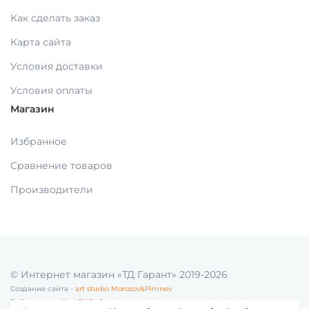
ФРЕЗЫ, ФИНИРЫ)(срок)
Как сделать заказ
ГИПСЫ ДЕНТАЛЬНЫЕ ДЛЯ МОДЕЛЕЙ
Карта сайта
ЗАЩИТА ВРАЧА И ПАЦИЕНТА
Условия доставки
ВСПОМОГАТЕЛЬНЫЕ СРЕДСТВА
Условия оплаты
АКСЕССУАРЫ И ПРИНАДЛЕЖНОСТИ
Магазин
СРЕДСТВА ДЛЯ ИЗОЛЯЦИИ /БЕЗ СРОКА/
МАТЕРИАЛЫ ЛЕЧЕБНЫЕ
Избранное
Сравнение товаров
МАТЕРИАЛЫ/ИНСТРУМЕНТЫ ДЛЯ
МАТЕРИАЛЫ ДЛЯ ХИРУРГИИ
ОПРЕДЕЛЕНИЯ ОККЛЮЗИИ
Производители
МАТЕРИАЛЫ ДЛЯ ПРОФИЛАКТИКИ
МАТЕРИАЛ ДЛЯ ПОЛИРОВАНИЯ ПРОТЕЗОВ
КАРИЕСА
Б/С
© Интернет магазин «ТД Гарант» 2019-2026
Создание сайта -
art studio Morozov&Pimnev
МАТЕРИАЛЫ ДЛЯ ОТБЕЛИВАНИЯ ЗУБОВ
КОМПОЗИТ ЗУБОТЕХНИЧЕСКИЙ
Работает на -
HostCMS v6