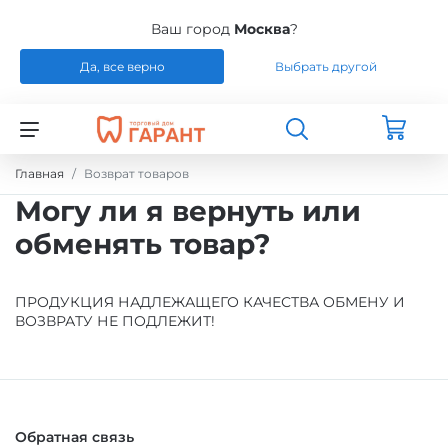
Ваш город
Москва
?
Да, все верно
Выбрать другой
Назад
Назад
Назад
Назад
СТОМАТОЛОГИЯ
РАСХОДНЫЕ МАТЕРИАЛЫ
РЕМОНТ
РАСХОДНЫЕ МАТЕРИАЛЫ
Главная
Возврат товаров
Могу ли я вернуть или
ЭНДОДОНТИЧЕСКОЕ ЛЕЧЕНИЕ
ОБОРУДОВАНИЕ
СИЛИКОНЫ
обменять товар?
ШТИФТЫ СТЕКЛОВОЛОКНО / БЕЗЗОЛЬНЫЕ
ЗУБОТЕХНИЧЕСКАЯ ЛАБОРАТОРИЯ
МАТЕРИАЛЫ И ИНСТРУМЕНТЫ ДЛЯ
/ ТИТАН
ПОЛИРОВАНИЯ
ПРОДУКЦИЯ НАДЛЕЖАЩЕГО КАЧЕСТВА ОБМЕНУ И
ВОЗВРАТУ НЕ ПОДЛЕЖИТ!
УПАКОВКА ДЛЯ СТЕРИЛИЗАЦИИ
ПРИСПОСОБЛЕНИЯ ДЛЯ ИЗГОТОВЛЕНИЯ
МОДЕЛЕЙ
ПРОВОЛОКА, ГИЛЬЗЫ, ШИНЫ, КЛАММЕРА
Обратная связь