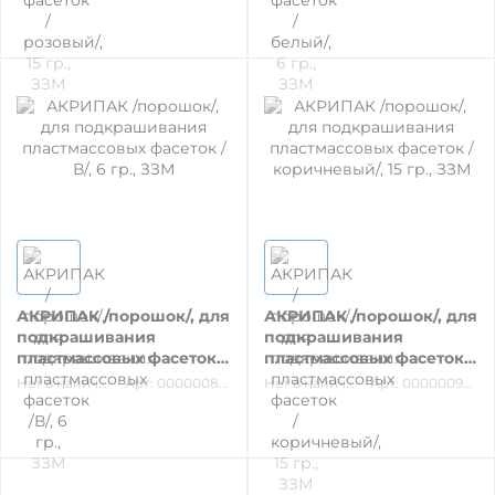
СТОМАТОЛОГИЧЕСКИЕ УСТАНОВКИ И
СТУЛЬЯ
СМАЗКА НАКОНЕЧНИКОВ /МАРКИРОВКА/
ОБРАБОТКА БОРОВ, ЭНДО- И ХИР.
ИНСТРУМЕНТОВ
АКРИПАК /порошок/, для
АКРИПАК /порошок/, для
ОБРАБОТКА ИНСТРУМЕНТОВ,
подкрашивания
подкрашивания
ПОВЕРХНОСТЕЙ, ПСО
пластмассовых фасеток /
пластмассовых фасеток /
В/, 6 гр., ЗЗМ
коричневый/, 15 гр., ЗЗМ
Нет в наличии
Арт: 00000087610
Нет в наличии
Арт: 00000090428
ОБРАБОТКА ПОВЕРХНОСТЕЙ,
ИНСТРУМЕНТА, СИЛИКОНА