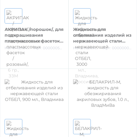
ШОВНЫЙ МАТЕРИАЛ
АКРИПАК /порошок/, для
Жидкость для
МАТЕРИАЛ ДЛЯ ВОССТАНОВЛЕНИЯ КУЛЬТИ
подкрашивания
отбеливания изделий из
ЗУБА
пластмассовых фасеток /
нержавеющей стали
розовый/, 6 гр., ЗЗМ
ОТБЕЛ, 3000 мл.,
Нет в наличии
Арт: 00000058854
Нет в наличии
Арт: 00000004631
Владмива, Россия
ПЕРЕВЯЗОЧНЫЙ МАТЕРИАЛ
КОНТРОЛЬ СТЕРИЛИЗАЦИИ И
КОНЦЕНТРАЦИИ РАСТ-В (сроки
ОБОРУДОВАНИЕ СТОМАТОЛОГИЧЕСКОЕ
СТЕРИЛИЗАЦИЯ И УПАКОВКА