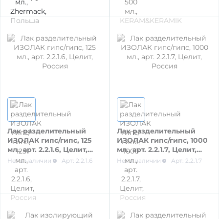
РЕСТАВРАЦИЙ
МАТЕРИАЛЫ / ПРИНАДЛЕЖНОСТИ ДЛЯ
СНЯТИЯ СЛЕПКОВ
МАТЕРИАЛЫ И ПРИНАДЛЕЖНОСТИ ДЛЯ
ПЛОМБИРОВАНИЯ ЗУБОВ
МАТЕРИАЛЫ ДЛЯ ИЗОЛЯЦИИ РАБОЧЕГО
ПОЛЯ
Лак разделительный
Лак разделительный
ИЗОЛАК гипс/гипс, 125
ИЗОЛАК гипс/гипс, 1000
мл., арт. 2.2.1.6, Целит,
мл., арт. 2.2.1.7, Целит,
Россия
Россия
Нет в наличии
Арт: 2.2.1.6
Нет в наличии
Арт: 2.2.1.7
МАТЕРИАЛ ДЛЯ ПЕРЕБАЗИРОВКИ
ПРОВОЛОКА, ГИЛЬЗЫ, ШИНЫ, КЛАММЕРА
(без срока)