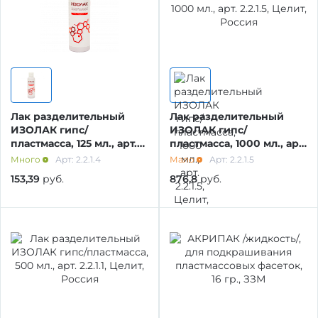
ПЛАСТМАССЫ
ПОЛИРОВКА, ШЛИФОВКА КОМПОЗИТОВ Б/
С
КЕРАМИЧЕСКИЕ МАССЫ И
ПРИНАДЛЕЖНОСТИ
ИНСТРУМЕНТ ТЕРАПИЯ, ОРТОПЕДИЯ,
ХИРУРГИЯ
ИНСТРУМЕНТЫ ДЛЯ ТЕХНИКА
Лак разделительный
Лак разделительный
ИЗОЛАК гипс/
ИЗОЛАК гипс/
пластмасса, 125 мл., арт.
пластмасса, 1000 мл., арт.
ИНСТРУМЕНТ ОДНОРАЗОВЫЙ /С/
ЗУБЫ ИСКУССТВЕННЫЕ
2.2.1.4, Целит, Россия
2.2.1.5, Целит, Россия
Много
Арт: 2.2.1.4
Мало
Арт: 2.2.1.5
153,39
руб.
876,8
руб.
ИНСТРУМЕНТ ОДНОРАЗОВЫЙ
ДОПОЛНИТЕЛЬНЫЕ МАТЕРИАЛЫ
ВРАЩАЮЩИЙСЯ ИНСТРУМЕНТ /БОРЫ,
ВОСКА
ФРЕЗЫ, ФИНИРЫ, ДИСК/
СПЛАВЫ ДЕНТАЛЬНЫЕ И
ВРАЩАЮЩИЙСЯ ИНСТРУМЕНТ (БОРЫ,
ПРИНАДЛЕЖНОСТИ