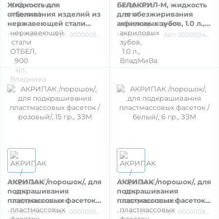
Жидкость для
БЕЛАКРИЛ-М, жидкость
НАКОНЕЧНИКИ ТУРБИННЫЕ, УГЛОВЫЕ,
отбеливания изделий из
для обезжиривания
нержавеющей стали
акриловых зубов, 1.0 л.,
ПРЯМЫЕ, МИКРОМОТОР
ОТБЕЛ, 900 мл.,
ВладМиВа
Нет в наличии
Арт: 00000033451
Нет в наличии
Арт: 00000046949
Владмива
ЗАПАСНЫЕ ЧАСТИ К ОБОРУДОВАНИЮ
СМАЗКА НАКОНЕЧНИКОВ
ЗАПАСНЫЕ ЧАСТИ
ФОТОПОЛИМЕРИЗАЦИОННЫЕ ЛАМПЫ
АКРИПАК /порошок/, для
АКРИПАК /порошок/, для
ОБОРУДОВАНИЕ ДЛЯ РАБОТЫ В КАНАЛАХ
подкрашивания
подкрашивания
пластмассовых фасеток /
пластмассовых фасеток /
розовый/, 15 гр., ЗЗМ
белый/, 6 гр., ЗЗМ
Нет в наличии
Арт: 00000090336
Нет в наличии
Арт: 00000087606
ОБОРУДОВАНИЕ ДЛЯ ЭНДОДОНТИИ