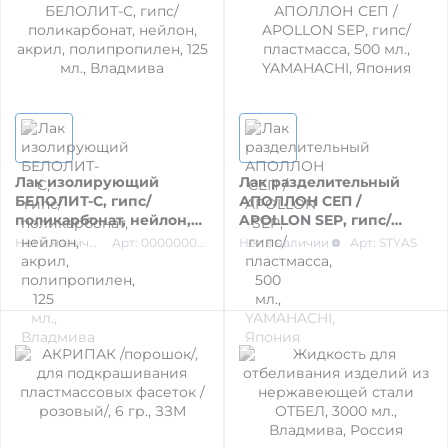
УТИЛИЗАЦИЯ ОТХОДОВ
МАТЕРИАЛЫ ДЛЯ ЛЕЧЕНИЯ СЛИЗИСТОЙ
РЕНТГЕНОВСКИЕ МАТЕРИАЛЫ
Лак изолирующий
Лак разделительный
БЕЛОЛИТ-С, гипс/
АПОЛЛОН СЕП /
поликарбонат, нейлон,
APOLLON SEP, гипс/
АППЛИКАТОРЫ /без срока/
акрил, полипропилен,
пластмасса, 500 мл.,
Нет в наличии
Арт: 00000009396
Нет в наличии
Арт: STYAS
125 мл., Владмива
YAMAHACHI, Япония
ОДНОРАЗОВАЯ ПРОДУКЦИЯ (срок)
МАТЕРИАЛ ДЛЯ ПРОФИЛАКТИКИ
ИМПЛАНТОЛОГИЯ