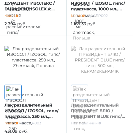
ДУРАДЕНТ ИЗОЛЕКС /
ИЗОСОЛ / IZOSOL, гипс/
DURADENT ISOLEX /с
пластмасса, 1000 мл.,
МАТЕРИАЛЫ ДЛЯ ОРТОПЕДИИ
ОБОРУДОВАНИЕ И ЗАПАСНЫЕ ЧАСТИ
распылителем/ гипс/
Zhermack, Польша
Мало
Мало
Арт: TP002
гипс, 1000 мл., Турция
2 394
руб.
1 169,33
руб.
ДЕЗИНФИЦИРУЮЩИЕ СРЕДСТВА,
ЛИТЕЙНОЕ ОБОРУДОВАНИЕ /
АНТИСЕПТИКИ
ИНСТРУМЕНТЫ
ПОЛИРЫ ДЛЯ ПОЛИРОВАНИЯ,
АРТИКУЛЛЯТОРЫ, ОККЛЮДАТОРЫ
ШЛИФОВАНИЯ РЕСТАВРАЦИЙ
CAD/CAM
ПОДКЛАДОЧНЫЕ МАТЕРИАЛЫ
ПЕСКОСТРУЙНОЕ ОБОРУДОВАНИЕ
МАТЕРИАЛЫ ДЛЯ ЭНДОДОНТИЧЕСКОГО
Лак разделительный
Лак разделительный
ЛЕЧЕНИЯ
ИЗОСОЛ / IZOSOL, гипс/
ПРЕЗИДЕНТ БЛЮ /
ОБОРУДОВАНИЕ ЗУБОТЕХНИЧЕСКОЕ
пластмасса, 250 мл.,
PRESIDENT BLUE гипс/
Zhermack, Польша
гипс, 500 мл.,
Мало
Арт: TP003
Нет в наличии
KERAM&KERAMIK
МАТЕРИАЛЫ ДЛЯ ФИКСАЦИИ НЕ ПРЯМЫХ
431,09
руб.