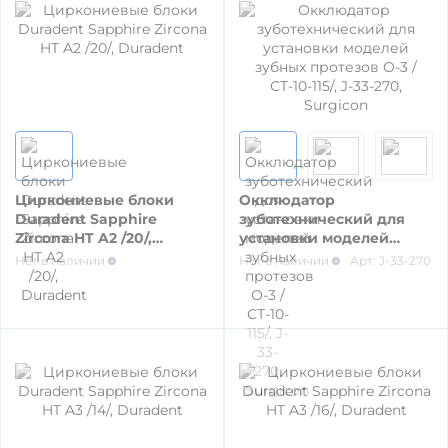
ОБРАБОТКА ПОВЕРХНОСТИ
Циркониевые блоки
Окклюдатор
Duradent Sapphire
зуботехнический для
Zircona HT A2 /20/,
установки моделей
Duradent
зубных протезов О-3 /
Нет в наличии
Нет в наличии
Арт: J-33-270
СТ-10-115/, J-33-270,
Surgicon