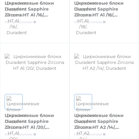
Циркониевые блоки
Циркониевые блоки
НАКОНЕЧНИКИ ТУРБИННЫЕ, УГЛОВЫЕ,
Duradent Sapphire
Duradent Sapphire
Zircona HT A1 /16/,
Zircona HT A1 /18/,
ПРЯМЫЕ, МИКРОМОТОР
Duradent
Duradent
Нет в наличии
Нет в наличии
ЗАПАСНЫЕ ЧАСТИ К ОБОРУДОВАНИЮ
СМАЗКА НАКОНЕЧНИКОВ
ЗАПАСНЫЕ ЧАСТИ
ФОТОПОЛИМЕРИЗАЦИОННЫЕ ЛАМПЫ
Циркониевые блоки
Циркониевые блоки
ОБОРУДОВАНИЕ ДЛЯ РАБОТЫ В КАНАЛАХ
Duradent Sapphire
Duradent Sapphire
Zircona HT A1 /20/,
Zircona HT A2 /14/,
Duradent
Duradent
Нет в наличии
Нет в наличии
ОБОРУДОВАНИЕ ДЛЯ ЭНДОДОНТИИ