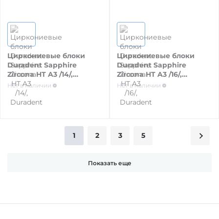
Циркониевые блоки
Циркониевые блоки
Duradent Sapphire
Duradent Sapphire
Zircona HT A3 /14/,
Zircona HT A3 /16/,
Duradent
Duradent
Нет в наличии
Нет в наличии
1
2
3
5
Показать еще