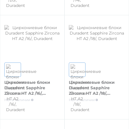
СТОМАТОЛОГИЧЕСКИЕ УСТАНОВКИ И
СТУЛЬЯ
СМАЗКА НАКОНЕЧНИКОВ /МАРКИРОВКА/
ОБРАБОТКА БОРОВ, ЭНДО- И ХИР.
ИНСТРУМЕНТОВ
Циркониевые блоки
Циркониевые блоки
ОБРАБОТКА ИНСТРУМЕНТОВ,
Duradent Sapphire
Duradent Sapphire
ПОВЕРХНОСТЕЙ, ПСО
Zircona HT A2 /16/,
Zircona HT A2 /18/,
Duradent
Duradent
Нет в наличии
Нет в наличии
ОБРАБОТКА ПОВЕРХНОСТЕЙ,
ИНСТРУМЕНТА, СИЛИКОНА