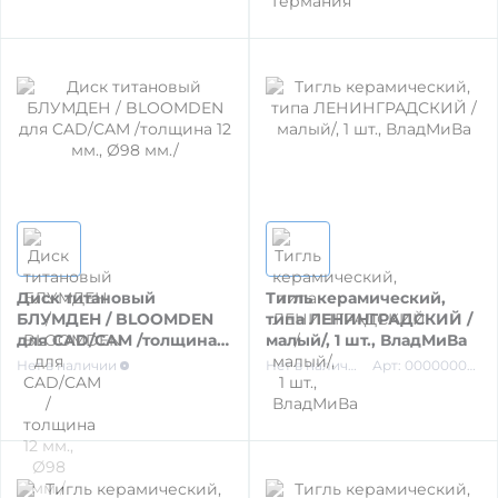
РЕСТАВРАЦИЙ
МАТЕРИАЛЫ / ПРИНАДЛЕЖНОСТИ ДЛЯ
СНЯТИЯ СЛЕПКОВ
МАТЕРИАЛЫ И ПРИНАДЛЕЖНОСТИ ДЛЯ
ПЛОМБИРОВАНИЯ ЗУБОВ
МАТЕРИАЛЫ ДЛЯ ИЗОЛЯЦИИ РАБОЧЕГО
ПОЛЯ
Диск титановый
Тигль керамический,
БЛУМДЕН / BLOOMDEN
типа ЛЕНИНГРАДСКИЙ /
для CAD/CAM /толщина
малый/, 1 шт., ВладМиВа
12 мм., Ø98 мм./
Нет в наличии
Нет в наличии
Арт: 00000005650
МАТЕРИАЛ ДЛЯ ПЕРЕБАЗИРОВКИ
ПРОВОЛОКА, ГИЛЬЗЫ, ШИНЫ, КЛАММЕРА
(без срока)