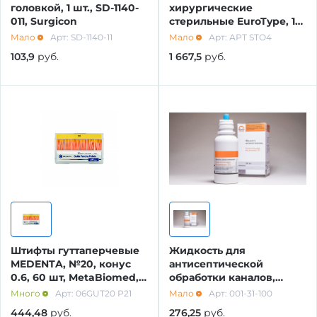
головкой, 1 шт., SD-1140-
хирургические
011, Surgicon
стерильные EuroType, 1
МАТЕРИАЛЫ ДЛЯ ОРТОПЕДИИ
ОБОРУДОВАНИЕ И ЗАПАСНЫЕ ЧАСТИ
уп. /25 шт./,
Мало
Арт: SD-1140-11
Мало
Арт: АРТ STO4
103,9
руб.
1 667,5
руб.
ДЕЗИНФИЦИРУЮЩИЕ СРЕДСТВА,
ЛИТЕЙНОЕ ОБОРУДОВАНИЕ /
АНТИСЕПТИКИ
ИНСТРУМЕНТЫ
ПОЛИРЫ ДЛЯ ПОЛИРОВАНИЯ,
АРТИКУЛЛЯТОРЫ, ОККЛЮДАТОРЫ
ШЛИФОВАНИЯ РЕСТАВРАЦИЙ
CAD/CAM
ПОДКЛАДОЧНЫЕ МАТЕРИАЛЫ
ПЕСКОСТРУЙНОЕ ОБОРУДОВАНИЕ
МАТЕРИАЛЫ ДЛЯ ЭНДОДОНТИЧЕСКОГО
Штифты гуттаперчевые
Жидкость для
ЛЕЧЕНИЯ
MEDENTA, №20, конус
антисептической
ОБОРУДОВАНИЕ ЗУБОТЕХНИЧЕСКОЕ
0.6, 60 шт, MetaBiomed,
обработки каналов,
Ю.Корея
хлоргексидина
Много
Арт: 06GUT20 Р21
Мало
Арт: 001-31-100
биглюконат 2%, 100 мл,
МАТЕРИАЛЫ ДЛЯ ФИКСАЦИИ НЕ ПРЯМЫХ
444,48
руб.
276,25
руб.