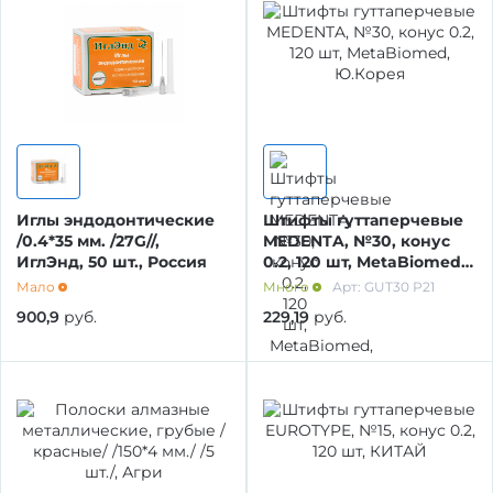
ОБРАБОТКА ПОВЕРХНОСТИ
Иглы эндодонтические
Штифты гуттаперчевые
/0.4*35 мм. /27G//,
MEDENTA, №30, конус
ИглЭнд, 50 шт., Россия
0.2, 120 шт, MetaBiomed,
Ю.Корея
Мало
Много
Арт: GUT30 Р21
900,9
руб.
229,19
руб.