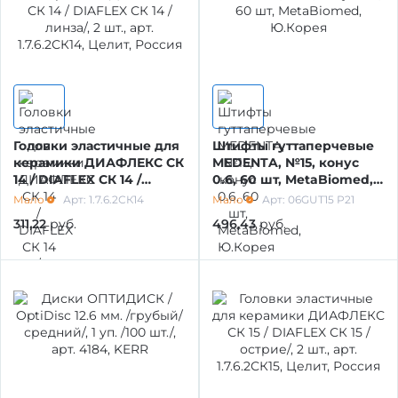
ПЛАСТМАССЫ
ПОЛИРОВКА, ШЛИФОВКА КОМПОЗИТОВ Б/
С
КЕРАМИЧЕСКИЕ МАССЫ И
ПРИНАДЛЕЖНОСТИ
ИНСТРУМЕНТ ТЕРАПИЯ, ОРТОПЕДИЯ,
ХИРУРГИЯ
ИНСТРУМЕНТЫ ДЛЯ ТЕХНИКА
Головки эластичные для
Штифты гуттаперчевые
керамики ДИАФЛЕКС СК
MEDENTA, №15, конус
14 / DIAFLEX СК 14 /
0.6, 60 шт, MetaBiomed,
ИНСТРУМЕНТ ОДНОРАЗОВЫЙ /С/
ЗУБЫ ИСКУССТВЕННЫЕ
линза/, 2 шт., арт.
Ю.Корея
Мало
Арт: 1.7.6.2СК14
Мало
Арт: 06GUT15 Р21
1.7.6.2СК14, Целит, Россия
311,22
руб.
496,43
руб.
ИНСТРУМЕНТ ОДНОРАЗОВЫЙ
ДОПОЛНИТЕЛЬНЫЕ МАТЕРИАЛЫ
ВРАЩАЮЩИЙСЯ ИНСТРУМЕНТ /БОРЫ,
ВОСКА
ФРЕЗЫ, ФИНИРЫ, ДИСК/
СПЛАВЫ ДЕНТАЛЬНЫЕ И
ВРАЩАЮЩИЙСЯ ИНСТРУМЕНТ (БОРЫ,
ПРИНАДЛЕЖНОСТИ