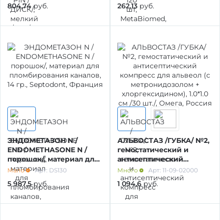
804,74
руб.
262,13
руб.
СТОМАТОЛОГИЧЕСКИЕ УСТАНОВКИ И
СТУЛЬЯ
СМАЗКА НАКОНЕЧНИКОВ /МАРКИРОВКА/
ОБРАБОТКА БОРОВ, ЭНДО- И ХИР.
ИНСТРУМЕНТОВ
ЭНДОМЕТАЗОН N /
АЛЬВОСТАЗ /ГУБКА/ №2,
ОБРАБОТКА ИНСТРУМЕНТОВ,
ENDOMETHASONE N /
гемостатический и
ПОВЕРХНОСТЕЙ, ПСО
порошок/, материал для
антисептический
пломбирования каналов,
компресс для альвеол (с
Мало
Арт: DS130
Много
Арт: 11-09-02000
14 гр., Septodont,
метронидозолом +
5 987,5
руб.
1 094,6
руб.
Франция
хлоргексидином), 1.0*1.0
ОБРАБОТКА ПОВЕРХНОСТЕЙ,
см /30 шт./, Омега,
ИНСТРУМЕНТА, СИЛИКОНА
Россия