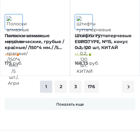
Полоски алмазные
Штифты гуттаперчевые
металлические, грубые /
EUROTYPE, №15, конус
красные/ /150*4 мм./ /5
0.2, 120 шт, КИТАЙ
шт./, Агри
Мало
Много
175
руб.
168,75
руб.
1
2
3
176
Показать еще