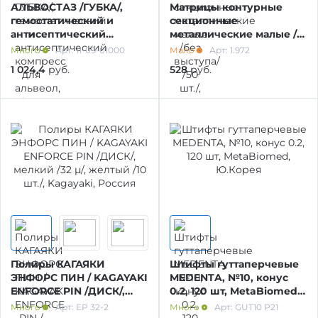
АЛЬВОСТАЗ /ГУБКА/,
Матрицы контурные
НАКОНЕЧНИКИ ТУРБИННЫЕ, УГЛОВЫЕ,
гемостатический и
секционные
антисептический
металлические малые /
ПРЯМЫЕ, МИКРОМОТОР
компресс для альвеол,
без выступа/ /50 шт./,
Много
Арт: 11-09-01000
Мало
Арт: 1.972
1*1 см /30 шт./, Омега,
1.972, ТОР ВМ
1 024,4
руб.
528
руб.
Россия
ЗАПАСНЫЕ ЧАСТИ К ОБОРУДОВАНИЮ
СМАЗКА НАКОНЕЧНИКОВ
ЗАПАСНЫЕ ЧАСТИ
ФОТОПОЛИМЕРИЗАЦИОННЫЕ ЛАМПЫ
Полиры КАГАЯКИ
Штифты гуттаперчевые
ОБОРУДОВАНИЕ ДЛЯ РАБОТЫ В КАНАЛАХ
ЭНФОРС ПИН / KAGAYAKI
MEDENTA, №10, конус
ENFORCE PIN /ДИСК/,
0.2, 120 шт, MetaBiomed,
мелкий /32 µ/, желтый /10
Ю.Корея
Много
Арт: EP 32-2
Много
Арт: GUT10 Р21
ОБОРУДОВАНИЕ ДЛЯ ЭНДОДОНТИИ
шт./, Kagayaki, Россия