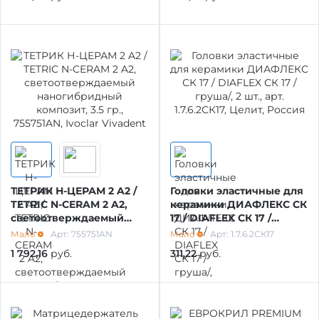
арт. 001-31-100,
РЕСТАВРАЦИЙ
ТехноДент, Россия
МАТЕРИАЛЫ / ПРИНАДЛЕЖНОСТИ ДЛЯ
СНЯТИЯ СЛЕПКОВ
МАТЕРИАЛЫ И ПРИНАДЛЕЖНОСТИ ДЛЯ
ПЛОМБИРОВАНИЯ ЗУБОВ
МАТЕРИАЛЫ ДЛЯ ИЗОЛЯЦИИ РАБОЧЕГО
ПОЛЯ
ТЕТРИК Н-ЦЕРАМ 2 A2 /
Головки эластичные для
TETRIC N-CERAM 2 A2,
керамики ДИАФЛЕКС СК
светоотверждаемый
17 / DIAFLEX СК 17 /
наногибридный
груша/, 2 шт., арт.
Мало
Арт: 755751AN
Мало
Арт: 1.7.6.2СК17
МАТЕРИАЛ ДЛЯ ПЕРЕБАЗИРОВКИ
композит, 3.5 гр.,
1.7.6.2СК17, Целит, Россия
1 792,16
руб.
311,22
руб.
755751AN, Ivoclar
Vivadent
ПРОВОЛОКА, ГИЛЬЗЫ, ШИНЫ, КЛАММЕРА
(без срока)