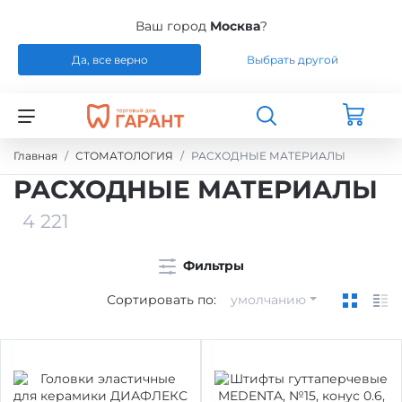
Ваш город
Москва
?
Да, все верно
Выбрать другой
Назад
Назад
Назад
Назад
СТОМАТОЛОГИЯ
РАСХОДНЫЕ МАТЕРИАЛЫ
РЕМОНТ
РАСХОДНЫЕ МАТЕРИАЛЫ
Главная
СТОМАТОЛОГИЯ
РАСХОДНЫЕ МАТЕРИАЛЫ
РАСХОДНЫЕ МАТЕРИАЛЫ
ЭНДОДОНТИЧЕСКОЕ ЛЕЧЕНИЕ
ОБОРУДОВАНИЕ
СИЛИКОНЫ
4 221
ШТИФТЫ СТЕКЛОВОЛОКНО / БЕЗЗОЛЬНЫЕ
ЗУБОТЕХНИЧЕСКАЯ ЛАБОРАТОРИЯ
МАТЕРИАЛЫ И ИНСТРУМЕНТЫ ДЛЯ
Фильтры
/ ТИТАН
ПОЛИРОВАНИЯ
Сортировать по:
умолчанию
УПАКОВКА ДЛЯ СТЕРИЛИЗАЦИИ
ПРИСПОСОБЛЕНИЯ ДЛЯ ИЗГОТОВЛЕНИЯ
МОДЕЛЕЙ
ПРОВОЛОКА, ГИЛЬЗЫ, ШИНЫ, КЛАММЕРА