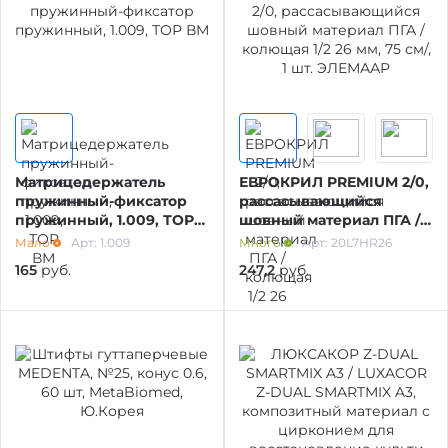
УТИЛИЗАЦИЯ ОТХОДОВ
МАТЕРИАЛЫ ДЛЯ ЛЕЧЕНИЯ СЛИЗИСТОЙ
РЕНТГЕНОВСКИЕ МАТЕРИАЛЫ
Матрицедержатель
ЕВРОКРИЛ PREMIUM 2/0,
пружинный-фиксатор
рассасывающийся
пружинный, 1.009, ТОР
шовный материал ПГА /
АППЛИКАТОРЫ /без срока/
ВМ
колющая 1/2 26 мм, 75
Мало
Арт: 1.009
Много
Арт: 20L7HR26
см/, 1 шт. ЭЛЕМААР
165
руб.
247,2
руб.
ОДНОРАЗОВАЯ ПРОДУКЦИЯ (срок)
МАТЕРИАЛ ДЛЯ ПРОФИЛАКТИКИ
ИМПЛАНТОЛОГИЯ