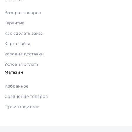
Возврат товаров
МАТЕРИАЛЫ ДЛЯ ЛЕЧЕНИЯ СЛИЗИСТОЙ
Гарантия
Как сделать заказ
РЕНТГЕНОВСКИЕ МАТЕРИАЛЫ
Карта сайта
Условия доставки
АППЛИКАТОРЫ /без срока/
Условия оплаты
Магазин
ОДНОРАЗОВАЯ ПРОДУКЦИЯ (срок)
Избранное
МАТЕРИАЛ ДЛЯ ПРОФИЛАКТИКИ
Сравнение товаров
Производители
ИМПЛАНТОЛОГИЯ
ШОВНЫЙ МАТЕРИАЛ