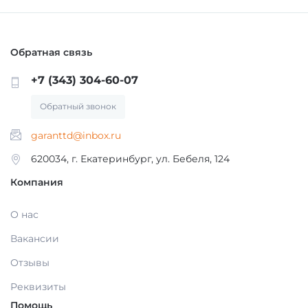
МАТЕРИАЛЫ / ПРИНАДЛЕЖНОСТИ ДЛЯ
СНЯТИЯ СЛЕПКОВ
Обратная связь
МАТЕРИАЛЫ И ПРИНАДЛЕЖНОСТИ ДЛЯ
+7 (343) 304-60-07
ПЛОМБИРОВАНИЯ ЗУБОВ
Обратный звонок
garanttd@inbox.ru
МАТЕРИАЛЫ ДЛЯ ИЗОЛЯЦИИ РАБОЧЕГО
ПОЛЯ
620034, г. Екатеринбург, ул. Бебеля, 124
Компания
МАТЕРИАЛ ДЛЯ ПЕРЕБАЗИРОВКИ
О нас
Вакансии
ПРОВОЛОКА, ГИЛЬЗЫ, ШИНЫ, КЛАММЕРА
(без срока)
Отзывы
Реквизиты
УТИЛИЗАЦИЯ ОТХОДОВ
Помощь