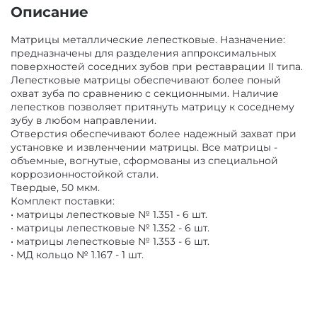
Описание
ОБОРУДОВАНИЕ И ЗАПАСНЫЕ ЧАСТИ
Матрицы металлические лепестковые. Назначение:
ДЕЗИНФИЦИРУЮЩИЕ СРЕДСТВА,
предназначены для разделения аппроксимальных
АНТИСЕПТИКИ
ЛИТЕЙНОЕ ОБОРУДОВАНИЕ / ИНСТРУМЕНТЫ
поверхностей соседних зубов при реставрации II типа.
Лепестковые матрицы обеспечивают более поный
охват зуба по сравнению с секционными. Наличие
ПОЛИРЫ ДЛЯ ПОЛИРОВАНИЯ,
АРТИКУЛЛЯТОРЫ, ОККЛЮДАТОРЫ
лепестков позволяет притянуть матрицу к соседнему
ШЛИФОВАНИЯ РЕСТАВРАЦИЙ
зубу в любом направлении.
Отверстия обеспечивают более надежный захват при
установке и извленчении матрицы. Все матрицы -
CAD/CAM
объемные, вогнутые, сформованы из специальной
ПОДКЛАДОЧНЫЕ МАТЕРИАЛЫ
коррозионностойкой стали.
Твердые, 50 мкм.
ПЕСКОСТРУЙНОЕ ОБОРУДОВАНИЕ
Комплект поставки:
МАТЕРИАЛЫ ДЛЯ ЭНДОДОНТИЧЕСКОГО
• матрицы лепестковые № 1.351 - 6 шт.
ЛЕЧЕНИЯ
• матрицы лепестковые № 1.352 - 6 шт.
• матрицы лепестковые № 1.353 - 6 шт.
ОБОРУДОВАНИЕ ЗУБОТЕХНИЧЕСКОЕ
• МД кольцо № 1.167 - 1 шт.
МАТЕРИАЛЫ ДЛЯ ФИКСАЦИИ НЕ ПРЯМЫХ
РЕСТАВРАЦИЙ