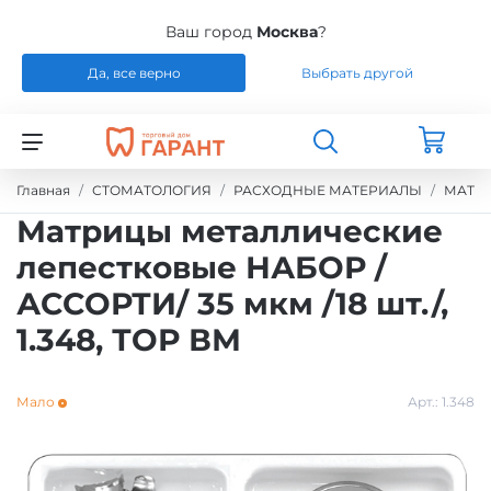
Ваш город
Москва
?
Да, все верно
Выбрать другой
Назад
Назад
Назад
Назад
СТОМАТОЛОГИЯ
РАСХОДНЫЕ МАТЕРИАЛЫ
РЕМОНТ
РАСХОДНЫЕ МАТЕРИАЛЫ
Главная
СТОМАТОЛОГИЯ
РАСХОДНЫЕ МАТЕРИАЛЫ
МАТЕ
Матрицы металлические
ЭНДОДОНТИЧЕСКОЕ ЛЕЧЕНИЕ
ОБОРУДОВАНИЕ
СИЛИКОНЫ
лепестковые НАБОР /
АССОРТИ/ 35 мкм /18 шт./,
ШТИФТЫ СТЕКЛОВОЛОКНО / БЕЗЗОЛЬНЫЕ /
ЗУБОТЕХНИЧЕСКАЯ ЛАБОРАТОРИЯ
МАТЕРИАЛЫ И ИНСТРУМЕНТЫ ДЛЯ
ТИТАН
ПОЛИРОВАНИЯ
1.348, ТОР ВМ
УПАКОВКА ДЛЯ СТЕРИЛИЗАЦИИ
ПРИСПОСОБЛЕНИЯ ДЛЯ ИЗГОТОВЛЕНИЯ
Мало
Арт.:
1.348
МОДЕЛЕЙ
ПРОВОЛОКА, ГИЛЬЗЫ, ШИНЫ, КЛАММЕРА