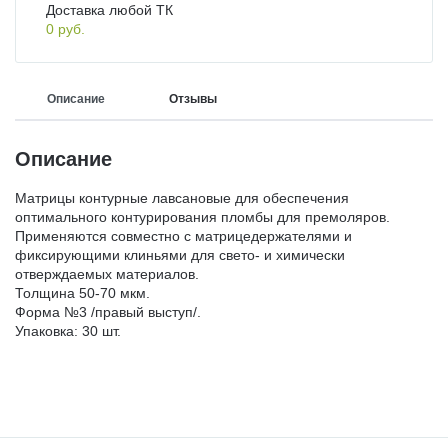
Доставка любой ТК
0 руб.
ДЕЗИНФИЦИРУЮЩИЕ СРЕДСТВА,
ЛИТЕЙНОЕ ОБОРУДОВАНИЕ / ИНСТРУМЕНТЫ
АНТИСЕПТИКИ
Описание
Отзывы
АРТИКУЛЛЯТОРЫ, ОККЛЮДАТОРЫ
ПОЛИРЫ ДЛЯ ПОЛИРОВАНИЯ, ШЛИФОВАНИЯ
РЕСТАВРАЦИЙ
Описание
CAD/CAM
Матрицы контурные лавсановые для обеспечения
ПОДКЛАДОЧНЫЕ МАТЕРИАЛЫ
оптимального контурирования пломбы для премоляров.
ПЕСКОСТРУЙНОЕ ОБОРУДОВАНИЕ
Применяются совместно с матрицедержателями и
фиксирующими клиньями для свето- и химически
отверждаемых материалов.
МАТЕРИАЛЫ ДЛЯ ЭНДОДОНТИЧЕСКОГО
Толщина 50-70 мкм.
ОБОРУДОВАНИЕ ЗУБОТЕХНИЧЕСКОЕ
ЛЕЧЕНИЯ
Форма №3 /правый выступ/.
Упаковка: 30 шт.
МАТЕРИАЛЫ ДЛЯ ФИКСАЦИИ НЕ ПРЯМЫХ
РЕСТАВРАЦИЙ