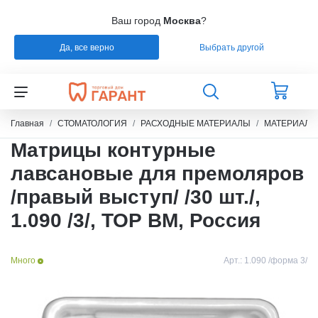
Ваш город
Москва
?
Да, все верно
Выбрать другой
Назад
Назад
Назад
Назад
СТОМАТОЛОГИЯ
РАСХОДНЫЕ МАТЕРИАЛЫ
РЕМОНТ
РАСХОДНЫЕ МАТЕРИАЛЫ
Главная
СТОМАТОЛОГИЯ
РАСХОДНЫЕ МАТЕРИАЛЫ
МАТЕРИАЛЫ
Матрицы контурные
ЭНДОДОНТИЧЕСКОЕ ЛЕЧЕНИЕ
ОБОРУДОВАНИЕ
СИЛИКОНЫ
лавсановые для премоляров
/правый выступ/ /30 шт./,
ШТИФТЫ СТЕКЛОВОЛОКНО / БЕЗЗОЛЬНЫЕ /
ЗУБОТЕХНИЧЕСКАЯ ЛАБОРАТОРИЯ
МАТЕРИАЛЫ И ИНСТРУМЕНТЫ ДЛЯ
ТИТАН
ПОЛИРОВАНИЯ
1.090 /3/, ТОР ВМ, Россия
УПАКОВКА ДЛЯ СТЕРИЛИЗАЦИИ
ПРИСПОСОБЛЕНИЯ ДЛЯ ИЗГОТОВЛЕНИЯ
Много
Арт.:
1.090 /форма 3/
МОДЕЛЕЙ
ПРОВОЛОКА, ГИЛЬЗЫ, ШИНЫ, КЛАММЕРА