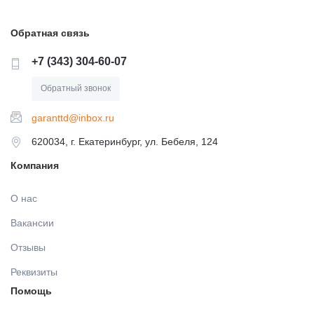
МАТЕРИАЛЫ / ПРИНАДЛЕЖНОСТИ ДЛЯ СНЯТИЯ
СЛЕПКОВ
Обратная связь
+7 (343) 304-60-07
МАТЕРИАЛЫ И ПРИНАДЛЕЖНОСТИ ДЛЯ
ПЛОМБИРОВАНИЯ ЗУБОВ
Обратный звонок
garanttd@inbox.ru
МАТЕРИАЛЫ ДЛЯ ИЗОЛЯЦИИ РАБОЧЕГО ПОЛЯ
620034, г. Екатеринбург, ул. Бебеля, 124
Компания
МАТЕРИАЛ ДЛЯ ПЕРЕБАЗИРОВКИ
О нас
ПРОВОЛОКА, ГИЛЬЗЫ, ШИНЫ, КЛАММЕРА (без
Вакансии
срока)
Отзывы
Реквизиты
УТИЛИЗАЦИЯ ОТХОДОВ
Помощь