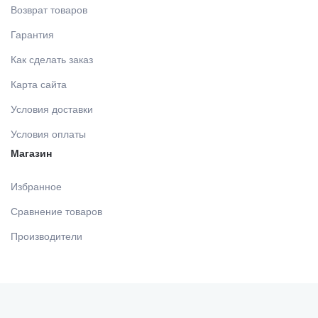
МАТЕРИАЛЫ ДЛЯ ЛЕЧЕНИЯ СЛИЗИСТОЙ
Возврат товаров
Гарантия
РЕНТГЕНОВСКИЕ МАТЕРИАЛЫ
Как сделать заказ
Карта сайта
АППЛИКАТОРЫ /без срока/
Условия доставки
Условия оплаты
ОДНОРАЗОВАЯ ПРОДУКЦИЯ (срок)
Магазин
Избранное
МАТЕРИАЛ ДЛЯ ПРОФИЛАКТИКИ
Сравнение товаров
Производители
ИМПЛАНТОЛОГИЯ
ШОВНЫЙ МАТЕРИАЛ