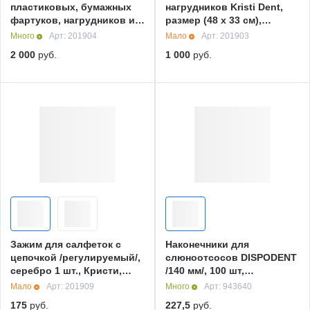
пластиковых, бумажных
нагрудников Kristi Dent,
фартуков, нагрудников и
размер (48 х 33 см),
чехлов подголовника, 1
пластиковый, 1 шт.,
Много
Арт: 201904
Мало
Арт: 201903
шт., Кристи
Кристи
2 000
руб.
1 000
руб.
Зажим для салфеток с
Наконечники для
цепочкой /регулируемый/,
слюноотсосов DISPODENT
серебро 1 шт., Кристи,
/140 мм/, 100 шт,
Россия
прозрачные, Дисподент,
Мало
Арт: 201909
Много
Арт: 943640
Ливан
175
руб.
227,5
руб.