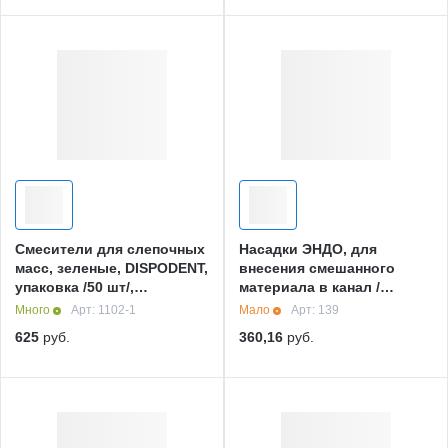
Смесители для слепочных
Насадки ЭНДО, для
масс, зеленые, DISPODENT,
внесения смешанного
упаковка /50 шт/,
материала в канал /
Дисподент, КНР
белые/, 1 уп. /10 шт./,
Много
Арт: 1102-1
Мало
Арт: 139
Стомадент, Россия
625
руб.
360,16
руб.