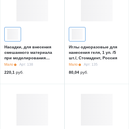
Насадки, для внесения
Иглы одноразовые для
смешанного материала
нанесения геля, 1 уп. /5
при моделирования
шт./, Стомадент, Россия
культи /белые/, 1 уп. /10
Мало
Арт: 138
Мало
Арт: 135
шт./, Стомадент, Россия
220,1
руб.
80,04
руб.