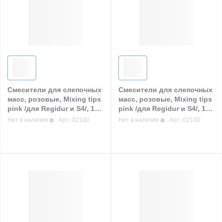
Смесители для слепочных
Смесители для слепочных
масс, розовые, Mixing tips
масс, розовые, Mixing tips
pink /для Regidur и S4/, 1
pink /для Regidur и S4/, 1
уп. /100 шт/, BISICO
уп. /100 шт/, BISICO
Нет в наличии
Арт: 02100
Нет в наличии
Арт: 02100