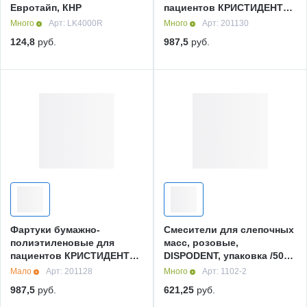
Евротайп, КНР
пациентов КРИСТИДЕНТ
/61*53 см./ /синий/, 1 рулон
Много
Арт: LK4000R
Много
Арт: 201130
/80 шт/, Кристи
124,8
руб.
987,5
руб.
Фартуки бумажно-
Смесители для слепочных
полиэтиленовые для
масс, розовые,
пациентов КРИСТИДЕНТ
DISPODENT, упаковка /50
/61*53 см./ /лимонный/, 1
шт/, Дисподент, КНР
Мало
Арт: 201128
Много
Арт: 1102-2
рулон /80 шт/, Кристи
987,5
руб.
621,25
руб.