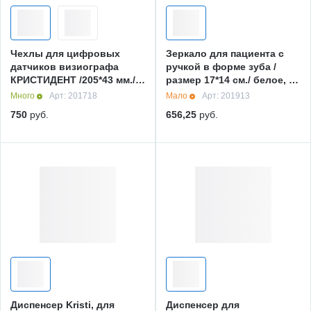
Чехлы для цифровых
Зеркало для пациента с
датчиков визиографа
ручкой в форме зуба /
КРИСТИДЕНТ /205*43 мм./,
размер 17*14 см./ белое, 1
/500 шт./, Кристи, Россия
шт., Кристи
Много
Арт: 201718
Мало
Арт: 201913
750
руб.
656,25
руб.
Диспенсер Kristi, для
Диспенсер для