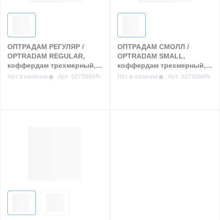
ОПТРАДАМ РЕГУЛЯР /
ОПТРАДАМ СМОЛЛ /
OPTRADAM REGULAR,
OPTRADAM SMALL,
коффердам трехмерный,
коффердам трехмерный,
50 шт, Ivoclar Vivadent,
50 шт, Ivoclar Vivadent,
Нет в наличии
Арт: 627399AN
Нет в наличии
Арт: 627400AN
Лихтенштейн
Лихтенштейн