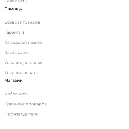
Реквизиты
МАТЕРИАЛЫ / ПРИНАДЛЕЖНОСТИ ДЛЯ
Помощь
СНЯТИЯ СЛЕПКОВ
Возврат товаров
Гарантия
МАТЕРИАЛЫ И ПРИНАДЛЕЖНОСТИ ДЛЯ
ПЛОМБИРОВАНИЯ ЗУБОВ
Как сделать заказ
Карта сайта
МАТЕРИАЛЫ ДЛЯ ИЗОЛЯЦИИ РАБОЧЕГО
Условия доставки
ПОЛЯ
Условия оплаты
Магазин
МАТЕРИАЛ ДЛЯ ПЕРЕБАЗИРОВКИ
Избранное
ПРОВОЛОКА, ГИЛЬЗЫ, ШИНЫ, КЛАММЕРА
Сравнение товаров
(без срока)
Производители
УТИЛИЗАЦИЯ ОТХОДОВ