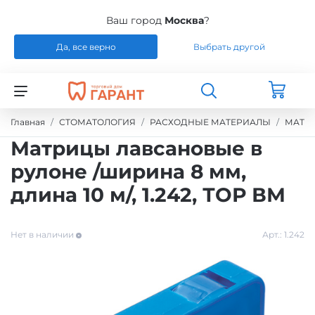
Ваш город
Москва
?
Да, все верно
Выбрать другой
Назад
Назад
Назад
Назад
СТОМАТОЛОГИЯ
РАСХОДНЫЕ МАТЕРИАЛЫ
РЕМОНТ
РАСХОДНЫЕ МАТЕРИАЛЫ
Главная
СТОМАТОЛОГИЯ
РАСХОДНЫЕ МАТЕРИАЛЫ
МАТЕ
Матрицы лавсановые в
ЭНДОДОНТИЧЕСКОЕ ЛЕЧЕНИЕ
ОБОРУДОВАНИЕ
СИЛИКОНЫ
рулоне /ширина 8 мм,
длина 10 м/, 1.242, ТОР ВМ
ШТИФТЫ СТЕКЛОВОЛОКНО / БЕЗЗОЛЬНЫЕ /
ЗУБОТЕХНИЧЕСКАЯ ЛАБОРАТОРИЯ
МАТЕРИАЛЫ И ИНСТРУМЕНТЫ ДЛЯ
ТИТАН
ПОЛИРОВАНИЯ
Нет в наличии
Арт.:
1.242
УПАКОВКА ДЛЯ СТЕРИЛИЗАЦИИ
ПРИСПОСОБЛЕНИЯ ДЛЯ ИЗГОТОВЛЕНИЯ
МОДЕЛЕЙ
ПРОВОЛОКА, ГИЛЬЗЫ, ШИНЫ, КЛАММЕРА