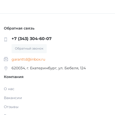
ОБОРУДОВАНИЕ И ЗАПАСНЫЕ ЧАСТИ
ДЕЗИНФИЦИРУЮЩИЕ СРЕДСТВА,
АНТИСЕПТИКИ
ЛИТЕЙНОЕ ОБОРУДОВАНИЕ / ИНСТРУМЕНТЫ
Обратная связь
ПОЛИРЫ ДЛЯ ПОЛИРОВАНИЯ,
АРТИКУЛЛЯТОРЫ, ОККЛЮДАТОРЫ
+7 (343) 304-60-07
ШЛИФОВАНИЯ РЕСТАВРАЦИЙ
Обратный звонок
CAD/CAM
garanttd@inbox.ru
ПОДКЛАДОЧНЫЕ МАТЕРИАЛЫ
620034, г. Екатеринбург, ул. Бебеля, 124
ПЕСКОСТРУЙНОЕ ОБОРУДОВАНИЕ
Компания
МАТЕРИАЛЫ ДЛЯ ЭНДОДОНТИЧЕСКОГО
ЛЕЧЕНИЯ
ОБОРУДОВАНИЕ ЗУБОТЕХНИЧЕСКОЕ
О нас
Вакансии
МАТЕРИАЛЫ ДЛЯ ФИКСАЦИИ НЕ ПРЯМЫХ
РЕСТАВРАЦИЙ
Отзывы