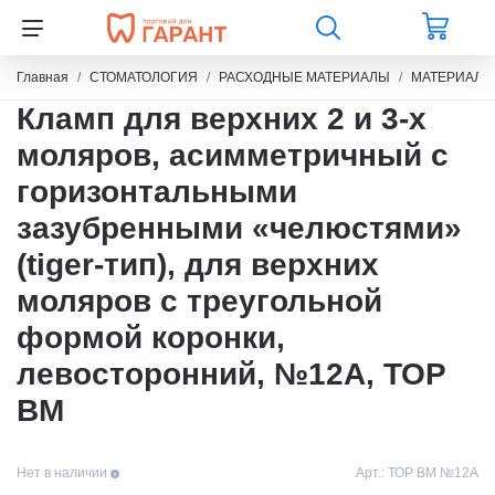
Главная
СТОМАТОЛОГИЯ
РАСХОДНЫЕ МАТЕРИАЛЫ
МАТЕРИАЛЫ
Кламп для верхних 2 и 3-х
моляров, асимметричный с
горизонтальными
зазубренными «челюстями»
(tiger-тип), для верхних
моляров с треугольной
формой коронки,
левосторонний, №12А, ТОР
ВМ
Нет в наличии
Арт.:
ТОР ВМ №12А