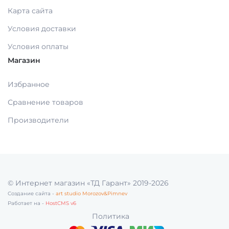
Карта сайта
МАТЕРИАЛЫ ДЛЯ ЛЕЧЕНИЯ СЛИЗИСТОЙ
Условия доставки
Условия оплаты
Магазин
РЕНТГЕНОВСКИЕ МАТЕРИАЛЫ
Избранное
АППЛИКАТОРЫ /без срока/
Сравнение товаров
Производители
ОДНОРАЗОВАЯ ПРОДУКЦИЯ (срок)
МАТЕРИАЛ ДЛЯ ПРОФИЛАКТИКИ
© Интернет магазин «ТД Гарант» 2019-2026
ИМПЛАНТОЛОГИЯ
Создание сайта -
art studio Morozov&Pimnev
Работает на -
HostCMS v6
Политика
ШОВНЫЙ МАТЕРИАЛ