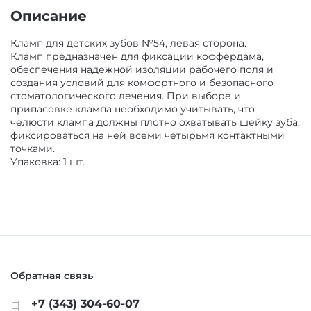
ОБОРУДОВАНИЕ И ЗАПАСНЫЕ ЧАСТИ
Описание
ДЕЗИНФИЦИРУЮЩИЕ СРЕДСТВА,
Кламп для детских зубов №54, левая сторона.
Кламп предназначен для фиксации коффердама,
АНТИСЕПТИКИ
ЛИТЕЙНОЕ ОБОРУДОВАНИЕ / ИНСТРУМЕНТЫ
обеспечения надежной изоляции рабочего поля и
создания условий для комфортного и безопасного
стоматологического лечения. При выборе и
ПОЛИРЫ ДЛЯ ПОЛИРОВАНИЯ,
АРТИКУЛЛЯТОРЫ, ОККЛЮДАТОРЫ
припасовке клампа необходимо учитывать, что
ШЛИФОВАНИЯ РЕСТАВРАЦИЙ
челюсти клампа должны плотно охватывать шейку зуба,
фиксироваться на ней всеми четырьмя контактными
CAD/CAM
точками.
Упаковка: 1 шт.
ПОДКЛАДОЧНЫЕ МАТЕРИАЛЫ
ПЕСКОСТРУЙНОЕ ОБОРУДОВАНИЕ
МАТЕРИАЛЫ ДЛЯ ЭНДОДОНТИЧЕСКОГО
ЛЕЧЕНИЯ
ОБОРУДОВАНИЕ ЗУБОТЕХНИЧЕСКОЕ
МАТЕРИАЛЫ ДЛЯ ФИКСАЦИИ НЕ ПРЯМЫХ
Обратная связь
РЕСТАВРАЦИЙ
+7 (343) 304-60-07