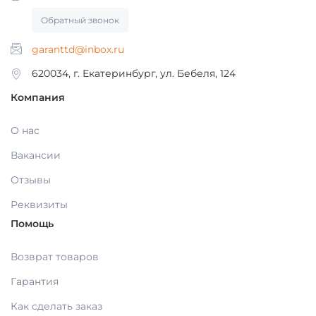
МАТЕРИАЛЫ / ПРИНАДЛЕЖНОСТИ ДЛЯ
Обратный звонок
СНЯТИЯ СЛЕПКОВ
garanttd@inbox.ru
620034, г. Екатеринбург, ул. Бебеля, 124
МАТЕРИАЛЫ И ПРИНАДЛЕЖНОСТИ ДЛЯ
ПЛОМБИРОВАНИЯ ЗУБОВ
Компания
О нас
МАТЕРИАЛЫ ДЛЯ ИЗОЛЯЦИИ РАБОЧЕГО
Вакансии
ПОЛЯ
Отзывы
МАТЕРИАЛ ДЛЯ ПЕРЕБАЗИРОВКИ
Реквизиты
Помощь
ПРОВОЛОКА, ГИЛЬЗЫ, ШИНЫ, КЛАММЕРА
Возврат товаров
(без срока)
Гарантия
Как сделать заказ
УТИЛИЗАЦИЯ ОТХОДОВ