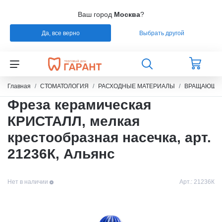
Ваш город
Москва
?
Да, все верно
Выбрать другой
Главная
СТОМАТОЛОГИЯ
РАСХОДНЫЕ МАТЕРИАЛЫ
ВРАЩАЮЩИЙ
Фреза керамическая
КРИСТАЛЛ, мелкая
крестообразная насечка, арт.
21236К, Альянс
Нет в наличии
Арт.:
21236К