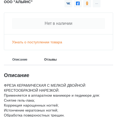
ООО "АЛЬЯНС"
ГИПСЫ ДЕНТАЛЬНЫЕ ДЛЯ МОДЕЛЕЙ
ЗАЩИТА ВРАЧА И ПАЦИЕНТА
ВСПОМОГАТЕЛЬНЫЕ СРЕДСТВА
Нет в наличии
АКСЕССУАРЫ И ПРИНАДЛЕЖНОСТИ
СРЕДСТВА ДЛЯ ИЗОЛЯЦИИ /БЕЗ СРОКА/
МАТЕРИАЛЫ ЛЕЧЕБНЫЕ
Узнать о поступлении товара
МАТЕРИАЛЫ/ИНСТРУМЕНТЫ ДЛЯ
МАТЕРИАЛЫ ДЛЯ ХИРУРГИИ
ОПРЕДЕЛЕНИЯ ОККЛЮЗИИ
Описание
Отзывы
Описание
МАТЕРИАЛЫ ДЛЯ ПРОФИЛАКТИКИ КАРИЕСА
МАТЕРИАЛ ДЛЯ ПОЛИРОВАНИЯ ПРОТЕЗОВ Б/С
ФРЕЗА КЕРАМИЧЕСКАЯ С МЕЛКОЙ ДВОЙНОЙ
КРЕСТООБРАЗНОЙ НАРЕЗКОЙ.
МАТЕРИАЛЫ ДЛЯ ОТБЕЛИВАНИЯ ЗУБОВ
КОМПОЗИТ ЗУБОТЕХНИЧЕСКИЙ
Применяется в аппаратном маникюре и педикюре для:
Снятие гель-лака;
Коррекция нарощенных ногтей;
МАТЕРИАЛЫ ДЛЯ ОРТОПЕДИИ
ОБОРУДОВАНИЕ И ЗАПАСНЫЕ ЧАСТИ
Истончение кератозных ногтей;
Обработка поверхностных трещин.