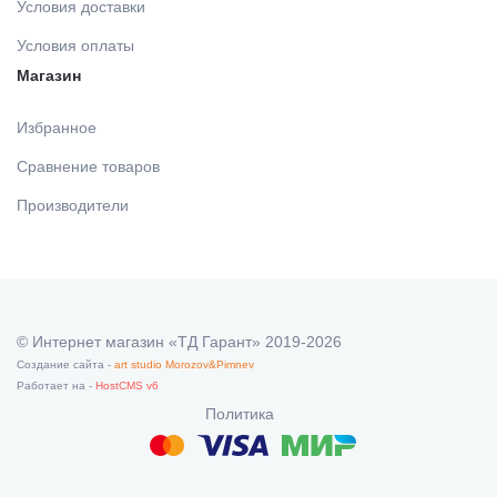
Условия доставки
МАТЕРИАЛЫ ДЛЯ ЛЕЧЕНИЯ СЛИЗИСТОЙ
Условия оплаты
Магазин
РЕНТГЕНОВСКИЕ МАТЕРИАЛЫ
Избранное
АППЛИКАТОРЫ /без срока/
Сравнение товаров
Производители
ОДНОРАЗОВАЯ ПРОДУКЦИЯ (срок)
МАТЕРИАЛ ДЛЯ ПРОФИЛАКТИКИ
© Интернет магазин «ТД Гарант» 2019-2026
Создание сайта -
art studio Morozov&Pimnev
ИМПЛАНТОЛОГИЯ
Работает на -
HostCMS v6
Политика
ШОВНЫЙ МАТЕРИАЛ