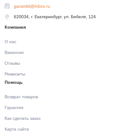
МАТЕРИАЛЫ / ПРИНАДЛЕЖНОСТИ ДЛЯ СНЯТИЯ
garanttd@inbox.ru
СЛЕПКОВ
620034, г. Екатеринбург, ул. Бебеля, 124
Компания
МАТЕРИАЛЫ И ПРИНАДЛЕЖНОСТИ ДЛЯ
ПЛОМБИРОВАНИЯ ЗУБОВ
О нас
Вакансии
МАТЕРИАЛЫ ДЛЯ ИЗОЛЯЦИИ РАБОЧЕГО ПОЛЯ
Отзывы
Реквизиты
МАТЕРИАЛ ДЛЯ ПЕРЕБАЗИРОВКИ
Помощь
ПРОВОЛОКА, ГИЛЬЗЫ, ШИНЫ, КЛАММЕРА (без
Возврат товаров
срока)
Гарантия
Как сделать заказ
УТИЛИЗАЦИЯ ОТХОДОВ
Карта сайта