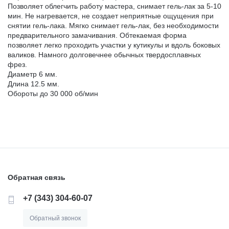
Позволяет облегчить работу мастера, снимает гель-лак за 5-10
мин. Не нагревается, не создает неприятные ощущения при
ДЕЗИНФИЦИРУЮЩИЕ СРЕДСТВА,
ЛИТЕЙНОЕ ОБОРУДОВАНИЕ / ИНСТРУМЕНТЫ
снятии гель-лака. Мягко снимает гель-лак, без необходимости
АНТИСЕПТИКИ
предварительного замачивания. Обтекаемая форма
позволяет легко проходить участки у кутикулы и вдоль боковых
АРТИКУЛЛЯТОРЫ, ОККЛЮДАТОРЫ
валиков. Намного долговечнее обычных твердосплавных
ПОЛИРЫ ДЛЯ ПОЛИРОВАНИЯ, ШЛИФОВАНИЯ
фрез.
Диаметр 6 мм.
РЕСТАВРАЦИЙ
Длина 12.5 мм.
CAD/CAM
Обороты до 30 000 об/мин
ПОДКЛАДОЧНЫЕ МАТЕРИАЛЫ
ПЕСКОСТРУЙНОЕ ОБОРУДОВАНИЕ
МАТЕРИАЛЫ ДЛЯ ЭНДОДОНТИЧЕСКОГО
ОБОРУДОВАНИЕ ЗУБОТЕХНИЧЕСКОЕ
ЛЕЧЕНИЯ
Обратная связь
МАТЕРИАЛЫ ДЛЯ ФИКСАЦИИ НЕ ПРЯМЫХ
РЕСТАВРАЦИЙ
+7 (343) 304-60-07
Обратный звонок