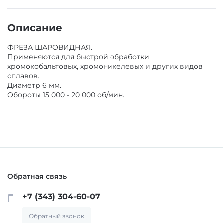
ОБОРУДОВАНИЕ И ЗАПАСНЫЕ ЧАСТИ
Описание
ДЕЗИНФИЦИРУЮЩИЕ СРЕДСТВА,
АНТИСЕПТИКИ
ЛИТЕЙНОЕ ОБОРУДОВАНИЕ / ИНСТРУМЕНТЫ
ФРЕЗА ШАРОВИДНАЯ.
Применяются для быстрой обработки
хромокобальтовых, хромоникелевых и других видов
ПОЛИРЫ ДЛЯ ПОЛИРОВАНИЯ,
АРТИКУЛЛЯТОРЫ, ОККЛЮДАТОРЫ
сплавов.
ШЛИФОВАНИЯ РЕСТАВРАЦИЙ
Диаметр 6 мм.
Обороты 15 000 - 20 000 об/мин.
CAD/CAM
ПОДКЛАДОЧНЫЕ МАТЕРИАЛЫ
ПЕСКОСТРУЙНОЕ ОБОРУДОВАНИЕ
МАТЕРИАЛЫ ДЛЯ ЭНДОДОНТИЧЕСКОГО
ЛЕЧЕНИЯ
ОБОРУДОВАНИЕ ЗУБОТЕХНИЧЕСКОЕ
Обратная связь
МАТЕРИАЛЫ ДЛЯ ФИКСАЦИИ НЕ ПРЯМЫХ
+7 (343) 304-60-07
РЕСТАВРАЦИЙ
Обратный звонок