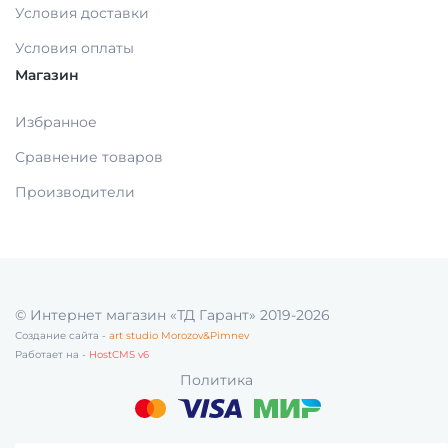
Условия доставки
Условия оплаты
МАТЕРИАЛЫ ДЛЯ ЛЕЧЕНИЯ СЛИЗИСТОЙ
Магазин
РЕНТГЕНОВСКИЕ МАТЕРИАЛЫ
Избранное
Сравнение товаров
АППЛИКАТОРЫ /без срока/
Производители
ОДНОРАЗОВАЯ ПРОДУКЦИЯ (срок)
МАТЕРИАЛ ДЛЯ ПРОФИЛАКТИКИ
© Интернет магазин «ТД Гарант» 2019-2026
Создание сайта -
art studio Morozov&Pimnev
Работает на -
HostCMS v6
ИМПЛАНТОЛОГИЯ
Политика
ШОВНЫЙ МАТЕРИАЛ