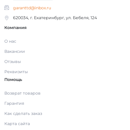
МАТЕРИАЛЫ / ПРИНАДЛЕЖНОСТИ ДЛЯ
garanttd@inbox.ru
СНЯТИЯ СЛЕПКОВ
620034, г. Екатеринбург, ул. Бебеля, 124
Компания
МАТЕРИАЛЫ И ПРИНАДЛЕЖНОСТИ ДЛЯ
ПЛОМБИРОВАНИЯ ЗУБОВ
О нас
Вакансии
МАТЕРИАЛЫ ДЛЯ ИЗОЛЯЦИИ РАБОЧЕГО
Отзывы
ПОЛЯ
Реквизиты
Помощь
МАТЕРИАЛ ДЛЯ ПЕРЕБАЗИРОВКИ
Возврат товаров
ПРОВОЛОКА, ГИЛЬЗЫ, ШИНЫ, КЛАММЕРА
Гарантия
(без срока)
Как сделать заказ
Карта сайта
УТИЛИЗАЦИЯ ОТХОДОВ