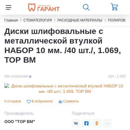
Главная
СТОМАТОЛОГИЯ
РАСХОДНЫЕ МАТЕРИАЛЫ
ПОЛИРОВКА
Диски шлифовальные с
металлической втулкой
НАБОР 10 мм. /40 шт./, 1.069,
ТОР ВМ
Нет в наличии
Арт.:
1.069
0 отзывов
В избранное
Сравнить
Производитель
Поделиться
ООО "ТОР ВМ"