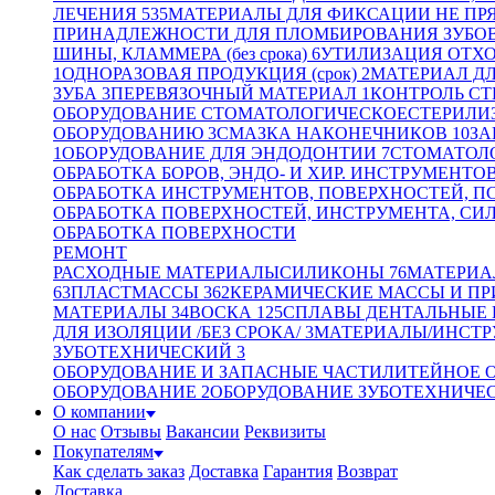
ЛЕЧЕНИЯ
535
МАТЕРИАЛЫ ДЛЯ ФИКСАЦИИ НЕ ПР
ПРИНАДЛЕЖНОСТИ ДЛЯ ПЛОМБИРОВАНИЯ ЗУБО
ШИНЫ, КЛАММЕРА (без срока)
6
УТИЛИЗАЦИЯ ОТХ
1
ОДНОРАЗОВАЯ ПРОДУКЦИЯ (срок)
2
МАТЕРИАЛ Д
ЗУБА
3
ПЕРЕВЯЗОЧНЫЙ МАТЕРИАЛ
1
КОНТРОЛЬ СТ
ОБОРУДОВАНИЕ СТОМАТОЛОГИЧЕСКОЕ
СТЕРИЛИ
ОБОРУДОВАНИЮ
3
СМАЗКА НАКОНЕЧНИКОВ
10
ЗА
1
ОБОРУДОВАНИЕ ДЛЯ ЭНДОДОНТИИ
7
СТОМАТОЛО
ОБРАБОТКА БОРОВ, ЭНДО- И ХИР. ИНСТРУМЕНТО
ОБРАБОТКА ИНСТРУМЕНТОВ, ПОВЕРХНОСТЕЙ, П
ОБРАБОТКА ПОВЕРХНОСТЕЙ, ИНСТРУМЕНТА, СИ
ОБРАБОТКА ПОВЕРХНОСТИ
РЕМОНТ
РАСХОДНЫЕ МАТЕРИАЛЫ
СИЛИКОНЫ
76
МАТЕРИА
63
ПЛАСТМАССЫ
362
КЕРАМИЧЕСКИЕ МАССЫ И П
МАТЕРИАЛЫ
34
ВОСКА
125
СПЛАВЫ ДЕНТАЛЬНЫЕ
ДЛЯ ИЗОЛЯЦИИ /БЕЗ СРОКА/
3
МАТЕРИАЛЫ/ИНСТР
ЗУБОТЕХНИЧЕСКИЙ
3
ОБОРУДОВАНИЕ И ЗАПАСНЫЕ ЧАСТИ
ЛИТЕЙНОЕ 
ОБОРУДОВАНИЕ
2
ОБОРУДОВАНИЕ ЗУБОТЕХНИЧЕ
О компании
О нас
Отзывы
Вакансии
Реквизиты
Покупателям
Как сделать заказ
Доставка
Гарантия
Возврат
Доставка