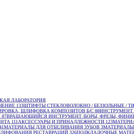
КАЯ ЛАБОРАТОРИЯ
ЧЕНИЕ
133
ШТИФТЫ СТЕКЛОВОЛОКНО / БЕЗЗОЛЬНЫЕ / Т
ИРОВКА, ШЛИФОВКА КОМПОЗИТОВ Б/С
88
ИНСТРУМЕНТ 
Й
87
ВРАЩАЮЩИЙСЯ ИНСТРУМЕНТ /БОРЫ, ФРЕЗЫ, ФИНИР
ЕНТА
111
АКСЕССУАРЫ И ПРИНАДЛЕЖНОСТИ
123
МАТЕРИ
41
МАТЕРИАЛЫ ДЛЯ ОТБЕЛИВАНИЯ ЗУБОВ
3
МАТЕРИАЛЫ
ШЛИФОВАНИЯ РЕСТАВРАЦИЙ
326
ПОДКЛАДОЧНЫЕ МАТЕ