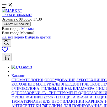
+7 (343) 304-60-07
Звоните с 08:30 до 17:30
Обратный звонок
Ваш город:
Москва
Ваш город
Москва
?
Да, все верно
Выбрать другой
Каталог
СТОМАТОЛОГИЯ
ОБОРУДОВАНИЕ
ЗУБОТЕХНИЧЕС
РАСХОДНЫЕ МАТЕРИАЛЫ
ЭНДОДОНТИЧЕСКОЕ ЛЕ
97
ПРОВОЛОКА, ГИЛЬЗЫ, ШИНЫ, КЛАММЕРА
5
ПОЛ
ОДНОРАЗОВЫЙ /С/
17
ИНСТРУМЕНТ ОДНОРАЗОВЫ
ФРЕЗЫ, ФИНИРЫ)(срок)
12
ЗАЩИТА ВРАЧА И ПАЦИ
130
МАТЕРИАЛЫ ДЛЯ ПРОФИЛАКТИКИ КАРИЕСА
1
АНТИСЕПТИКИ
76
ПОЛИРЫ ДЛЯ ПОЛИРОВАНИЯ, 