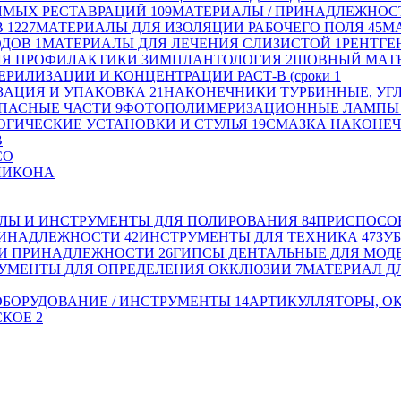
ЯМЫХ РЕСТАВРАЦИЙ
109
МАТЕРИАЛЫ / ПРИНАДЛЕЖНОС
В
1227
МАТЕРИАЛЫ ДЛЯ ИЗОЛЯЦИИ РАБОЧЕГО ПОЛЯ
45
МА
ОДОВ
1
МАТЕРИАЛЫ ДЛЯ ЛЕЧЕНИЯ СЛИЗИСТОЙ
1
РЕНТГЕ
ЛЯ ПРОФИЛАКТИКИ
3
ИМПЛАНТОЛОГИЯ
2
ШОВНЫЙ МАТ
ЕРИЛИЗАЦИИ И КОНЦЕНТРАЦИИ РАСТ-В (сроки
1
ЗАЦИЯ И УПАКОВКА
21
НАКОНЕЧНИКИ ТУРБИННЫЕ, УГ
ПАСНЫЕ ЧАСТИ
9
ФОТОПОЛИМЕРИЗАЦИОННЫЕ ЛАМПЫ
ГИЧЕСКИЕ УСТАНОВКИ И СТУЛЬЯ
19
СМАЗКА НАКОНЕЧ
В
СО
ЛИКОНА
ЛЫ И ИНСТРУМЕНТЫ ДЛЯ ПОЛИРОВАНИЯ
84
ПРИСПОСОБ
РИНАДЛЕЖНОСТИ
42
ИНСТРУМЕНТЫ ДЛЯ ТЕХНИКА
47
ЗУ
 И ПРИНАДЛЕЖНОСТИ
26
ГИПСЫ ДЕНТАЛЬНЫЕ ДЛЯ МОД
УМЕНТЫ ДЛЯ ОПРЕДЕЛЕНИЯ ОККЛЮЗИИ
7
МАТЕРИАЛ ДЛ
ОБОРУДОВАНИЕ / ИНСТРУМЕНТЫ
14
АРТИКУЛЛЯТОРЫ, О
СКОЕ
2