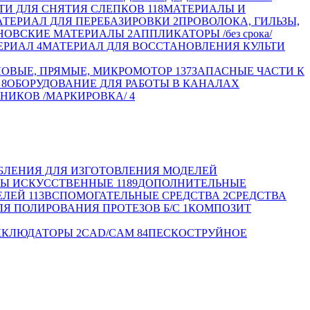
ТИ ДЛЯ СНЯТИЯ СЛЕПКОВ
118
МАТЕРИАЛЫ И
ТЕРИАЛ ДЛЯ ПЕРЕБАЗИРОВКИ
2
ПРОВОЛОКА, ГИЛЬЗЫ,
НОВСКИЕ МАТЕРИАЛЫ
2
АППЛИКАТОРЫ /без срока/
ЕРИАЛ
4
МАТЕРИАЛ ДЛЯ ВОССТАНОВЛЕНИЯ КУЛЬТИ
ЛОВЫЕ, ПРЯМЫЕ, МИКРОМОТОР
137
ЗАПАСНЫЕ ЧАСТИ К
8
ОБОРУДОВАНИЕ ДЛЯ РАБОТЫ В КАНАЛАХ
НИКОВ /МАРКИРОВКА/
4
ЛЕНИЯ ДЛЯ ИЗГОТОВЛЕНИЯ МОДЕЛЕЙ
БЫ ИСКУССТВЕННЫЕ
1189
ДОПОЛНИТЕЛЬНЫЕ
ЕЛЕЙ
113
ВСПОМОГАТЕЛЬНЫЕ СРЕДСТВА
2
СРЕДСТВА
Я ПОЛИРОВАНИЯ ПРОТЕЗОВ Б/С
1
КОМПОЗИТ
ККЛЮДАТОРЫ
2
CAD/CAM
84
ПЕСКОСТРУЙНОЕ