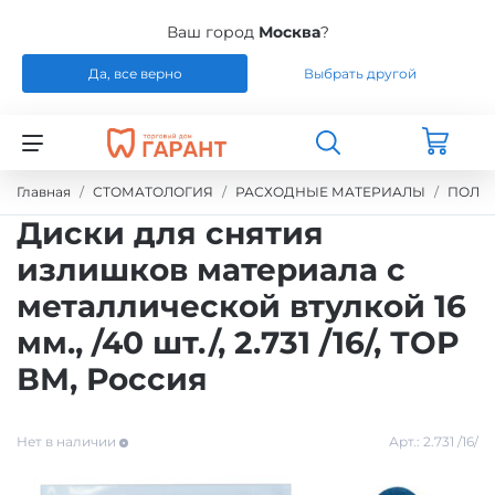
Ваш город
Москва
?
Да, все верно
Выбрать другой
Назад
Назад
Назад
Назад
СТОМАТОЛОГИЯ
РАСХОДНЫЕ МАТЕРИАЛЫ
РЕМОНТ
РАСХОДНЫЕ МАТЕРИАЛЫ
Главная
СТОМАТОЛОГИЯ
РАСХОДНЫЕ МАТЕРИАЛЫ
ПОЛИ
Диски для снятия
ЭНДОДОНТИЧЕСКОЕ ЛЕЧЕНИЕ
ОБОРУДОВАНИЕ
СИЛИКОНЫ
излишков материала с
металлической втулкой 16
ШТИФТЫ СТЕКЛОВОЛОКНО / БЕЗЗОЛЬНЫЕ /
ЗУБОТЕХНИЧЕСКАЯ ЛАБОРАТОРИЯ
МАТЕРИАЛЫ И ИНСТРУМЕНТЫ ДЛЯ
ТИТАН
ПОЛИРОВАНИЯ
мм., /40 шт./, 2.731 /16/, ТОР
ВМ, Россия
УПАКОВКА ДЛЯ СТЕРИЛИЗАЦИИ
ПРИСПОСОБЛЕНИЯ ДЛЯ ИЗГОТОВЛЕНИЯ
МОДЕЛЕЙ
Нет в наличии
Арт.:
2.731 /16/
ПРОВОЛОКА, ГИЛЬЗЫ, ШИНЫ, КЛАММЕРА