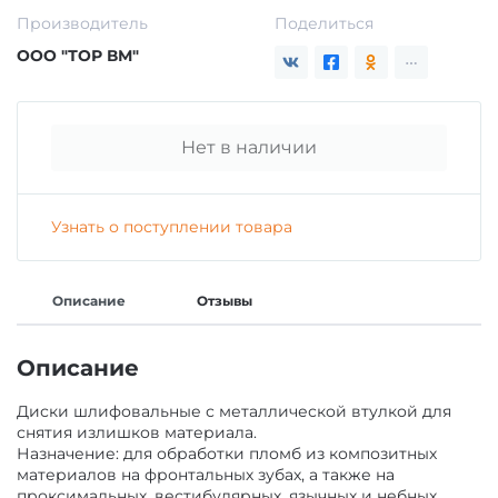
Производитель
Поделиться
ГИПСЫ ДЕНТАЛЬНЫЕ ДЛЯ МОДЕЛЕЙ
ООО "ТОР ВМ"
ЗАЩИТА ВРАЧА И ПАЦИЕНТА
ВСПОМОГАТЕЛЬНЫЕ СРЕДСТВА
АКСЕССУАРЫ И ПРИНАДЛЕЖНОСТИ
Нет в наличии
СРЕДСТВА ДЛЯ ИЗОЛЯЦИИ /БЕЗ СРОКА/
МАТЕРИАЛЫ ЛЕЧЕБНЫЕ
Узнать о поступлении товара
МАТЕРИАЛЫ/ИНСТРУМЕНТЫ ДЛЯ
МАТЕРИАЛЫ ДЛЯ ХИРУРГИИ
ОПРЕДЕЛЕНИЯ ОККЛЮЗИИ
Описание
Отзывы
МАТЕРИАЛЫ ДЛЯ ПРОФИЛАКТИКИ КАРИЕСА
МАТЕРИАЛ ДЛЯ ПОЛИРОВАНИЯ ПРОТЕЗОВ Б/
Описание
С
Диски шлифовальные с металлической втулкой для
МАТЕРИАЛЫ ДЛЯ ОТБЕЛИВАНИЯ ЗУБОВ
снятия излишков материала.
КОМПОЗИТ ЗУБОТЕХНИЧЕСКИЙ
Назначение: для обработки пломб из композитных
материалов на фронтальных зубах, а также на
МАТЕРИАЛЫ ДЛЯ ОРТОПЕДИИ
проксимальных, вестибулярных, язычных и небных