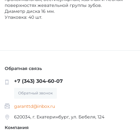
поверхностях жевательной группы зубов.
ОБОРУДОВАНИЕ И ЗАПАСНЫЕ ЧАСТИ
Диаметр диска 16 мм.
Упаковка: 40 шт.
ДЕЗИНФИЦИРУЮЩИЕ СРЕДСТВА,
АНТИСЕПТИКИ
ЛИТЕЙНОЕ ОБОРУДОВАНИЕ / ИНСТРУМЕНТЫ
ПОЛИРЫ ДЛЯ ПОЛИРОВАНИЯ,
АРТИКУЛЛЯТОРЫ, ОККЛЮДАТОРЫ
ШЛИФОВАНИЯ РЕСТАВРАЦИЙ
CAD/CAM
Обратная связь
ПОДКЛАДОЧНЫЕ МАТЕРИАЛЫ
+7 (343) 304-60-07
ПЕСКОСТРУЙНОЕ ОБОРУДОВАНИЕ
МАТЕРИАЛЫ ДЛЯ ЭНДОДОНТИЧЕСКОГО
Обратный звонок
ЛЕЧЕНИЯ
garanttd@inbox.ru
ОБОРУДОВАНИЕ ЗУБОТЕХНИЧЕСКОЕ
620034, г. Екатеринбург, ул. Бебеля, 124
МАТЕРИАЛЫ ДЛЯ ФИКСАЦИИ НЕ ПРЯМЫХ
Компания
РЕСТАВРАЦИЙ