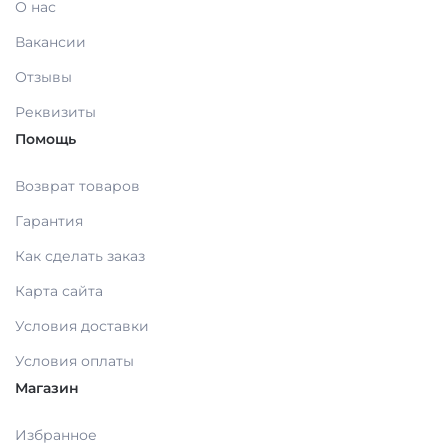
О нас
МАТЕРИАЛЫ / ПРИНАДЛЕЖНОСТИ ДЛЯ
Вакансии
СНЯТИЯ СЛЕПКОВ
Отзывы
Реквизиты
МАТЕРИАЛЫ И ПРИНАДЛЕЖНОСТИ ДЛЯ
ПЛОМБИРОВАНИЯ ЗУБОВ
Помощь
Возврат товаров
МАТЕРИАЛЫ ДЛЯ ИЗОЛЯЦИИ РАБОЧЕГО
Гарантия
ПОЛЯ
Как сделать заказ
МАТЕРИАЛ ДЛЯ ПЕРЕБАЗИРОВКИ
Карта сайта
Условия доставки
ПРОВОЛОКА, ГИЛЬЗЫ, ШИНЫ, КЛАММЕРА
Условия оплаты
(без срока)
Магазин
Избранное
УТИЛИЗАЦИЯ ОТХОДОВ