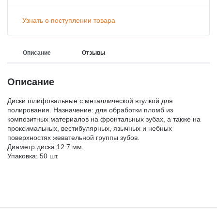
ГИПСЫ ДЕНТАЛЬНЫЕ ДЛЯ МОДЕЛЕЙ
ЗАЩИТА ВРАЧА И ПАЦИЕНТА
Узнать о поступлении товара
ВСПОМОГАТЕЛЬНЫЕ СРЕДСТВА
АКСЕССУАРЫ И ПРИНАДЛЕЖНОСТИ
Описание
Отзывы
СРЕДСТВА ДЛЯ ИЗОЛЯЦИИ /БЕЗ СРОКА/
МАТЕРИАЛЫ ЛЕЧЕБНЫЕ
Описание
МАТЕРИАЛЫ/ИНСТРУМЕНТЫ ДЛЯ
Диски шлифовальные с металлической втулкой для
МАТЕРИАЛЫ ДЛЯ ХИРУРГИИ
ОПРЕДЕЛЕНИЯ ОККЛЮЗИИ
полирования. Назначение: для обработки пломб из
композитных материалов на фронтальных зубах, а также на
проксимальных, вестибулярных, язычных и небных
поверхностях жевательной группы зубов.
МАТЕРИАЛЫ ДЛЯ ПРОФИЛАКТИКИ КАРИЕСА
МАТЕРИАЛ ДЛЯ ПОЛИРОВАНИЯ ПРОТЕЗОВ Б/С
Диаметр диска 12.7 мм.
Упаковка: 50 шт.
МАТЕРИАЛЫ ДЛЯ ОТБЕЛИВАНИЯ ЗУБОВ
КОМПОЗИТ ЗУБОТЕХНИЧЕСКИЙ
МАТЕРИАЛЫ ДЛЯ ОРТОПЕДИИ
ОБОРУДОВАНИЕ И ЗАПАСНЫЕ ЧАСТИ