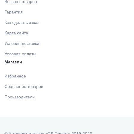
МАТЕРИАЛЫ / ПРИНАДЛЕЖНОСТИ ДЛЯ СНЯТИЯ
Возврат товаров
СЛЕПКОВ
Гарантия
Как сделать заказ
МАТЕРИАЛЫ И ПРИНАДЛЕЖНОСТИ ДЛЯ
Карта сайта
ПЛОМБИРОВАНИЯ ЗУБОВ
Условия доставки
МАТЕРИАЛЫ ДЛЯ ИЗОЛЯЦИИ РАБОЧЕГО ПОЛЯ
Условия оплаты
Магазин
МАТЕРИАЛ ДЛЯ ПЕРЕБАЗИРОВКИ
Избранное
Сравнение товаров
ПРОВОЛОКА, ГИЛЬЗЫ, ШИНЫ, КЛАММЕРА (без
Производители
срока)
УТИЛИЗАЦИЯ ОТХОДОВ
© Интернет магазин «ТД Гарант» 2019-2026