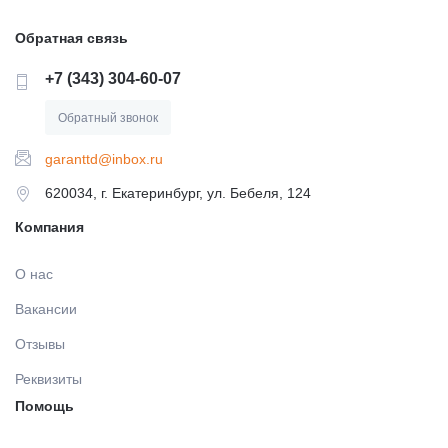
ДЕЗИНФИЦИРУЮЩИЕ СРЕДСТВА,
ЛИТЕЙНОЕ ОБОРУДОВАНИЕ / ИНСТРУМЕНТЫ
Обратная связь
АНТИСЕПТИКИ
+7 (343) 304-60-07
АРТИКУЛЛЯТОРЫ, ОККЛЮДАТОРЫ
Обратный звонок
ПОЛИРЫ ДЛЯ ПОЛИРОВАНИЯ, ШЛИФОВАНИЯ
РЕСТАВРАЦИЙ
garanttd@inbox.ru
CAD/CAM
620034, г. Екатеринбург, ул. Бебеля, 124
ПОДКЛАДОЧНЫЕ МАТЕРИАЛЫ
Компания
ПЕСКОСТРУЙНОЕ ОБОРУДОВАНИЕ
О нас
МАТЕРИАЛЫ ДЛЯ ЭНДОДОНТИЧЕСКОГО
ОБОРУДОВАНИЕ ЗУБОТЕХНИЧЕСКОЕ
ЛЕЧЕНИЯ
Вакансии
Отзывы
МАТЕРИАЛЫ ДЛЯ ФИКСАЦИИ НЕ ПРЯМЫХ
Реквизиты
РЕСТАВРАЦИЙ
Помощь