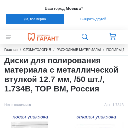
Ваш город
Москва
?
Да, все верно
Выбрать другой
Назад
Назад
Назад
Назад
СТОМАТОЛОГИЯ
РАСХОДНЫЕ МАТЕРИАЛЫ
РЕМОНТ
РАСХОДНЫЕ МАТЕРИАЛЫ
Главная
СТОМАТОЛОГИЯ
РАСХОДНЫЕ МАТЕРИАЛЫ
ПОЛИРЫ ДЛ
Диски для полирования
ЭНДОДОНТИЧЕСКОЕ ЛЕЧЕНИЕ
ОБОРУДОВАНИЕ
СИЛИКОНЫ
материала с металлической
втулкой 12.7 мм, /50 шт./,
ШТИФТЫ СТЕКЛОВОЛОКНО / БЕЗЗОЛЬНЫЕ /
ЗУБОТЕХНИЧЕСКАЯ ЛАБОРАТОРИЯ
МАТЕРИАЛЫ И ИНСТРУМЕНТЫ ДЛЯ
ТИТАН
ПОЛИРОВАНИЯ
1.734В, ТОР ВМ, Россия
УПАКОВКА ДЛЯ СТЕРИЛИЗАЦИИ
ПРИСПОСОБЛЕНИЯ ДЛЯ ИЗГОТОВЛЕНИЯ
Нет в наличии
Арт.:
1.734В
МОДЕЛЕЙ
ПРОВОЛОКА, ГИЛЬЗЫ, ШИНЫ, КЛАММЕРА