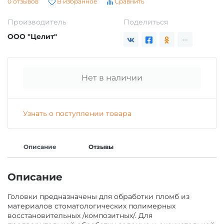
0 отзывов
В избранное
Сравнить
ГИПСЫ ДЕНТАЛЬНЫЕ ДЛЯ МОДЕЛЕЙ
Производитель
Поделиться
ЗАЩИТА ВРАЧА И ПАЦИЕНТА
ООО "Целит"
ВСПОМОГАТЕЛЬНЫЕ СРЕДСТВА
АКСЕССУАРЫ И ПРИНАДЛЕЖНОСТИ
Нет в наличии
СРЕДСТВА ДЛЯ ИЗОЛЯЦИИ /БЕЗ СРОКА/
МАТЕРИАЛЫ ЛЕЧЕБНЫЕ
МАТЕРИАЛЫ/ИНСТРУМЕНТЫ ДЛЯ
Узнать о поступлении товара
МАТЕРИАЛЫ ДЛЯ ХИРУРГИИ
ОПРЕДЕЛЕНИЯ ОККЛЮЗИИ
Описание
Отзывы
МАТЕРИАЛЫ ДЛЯ ПРОФИЛАКТИКИ КАРИЕСА
МАТЕРИАЛ ДЛЯ ПОЛИРОВАНИЯ ПРОТЕЗОВ Б/
С
Описание
МАТЕРИАЛЫ ДЛЯ ОТБЕЛИВАНИЯ ЗУБОВ
Головки предназначены для обработки пломб из
КОМПОЗИТ ЗУБОТЕХНИЧЕСКИЙ
материалов стоматологических полимерных
восстановительных /композитных/. Для
МАТЕРИАЛЫ ДЛЯ ОРТОПЕДИИ