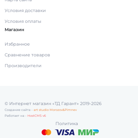
Условия доставки
МАТЕРИАЛЫ ДЛЯ ЛЕЧЕНИЯ СЛИЗИСТОЙ
Условия оплаты
Магазин
РЕНТГЕНОВСКИЕ МАТЕРИАЛЫ
Избранное
Сравнение товаров
АППЛИКАТОРЫ /без срока/
Производители
ОДНОРАЗОВАЯ ПРОДУКЦИЯ (срок)
МАТЕРИАЛ ДЛЯ ПРОФИЛАКТИКИ
© Интернет магазин «ТД Гарант» 2019-2026
Создание сайта -
art studio Morozov&Pimnev
Работает на -
HostCMS v6
ИМПЛАНТОЛОГИЯ
Политика
ШОВНЫЙ МАТЕРИАЛ