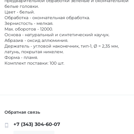
предварительной обработки зеленые и окончательной
ОБОРУДОВАНИЕ И ЗАПАСНЫЕ ЧАСТИ
белые головки.
Цвет - белый.
Обработка - окончательная обработка.
ДЕЗИНФИЦИРУЮЩИЕ СРЕДСТВА,
Зернистость - мелкая.
АНТИСЕПТИКИ
ЛИТЕЙНОЕ ОБОРУДОВАНИЕ / ИНСТРУМЕНТЫ
Max. оборотов - 12000.
Основа - натуральный и синтетический каучук.
Абразив - оксид аллюминия.
ПОЛИРЫ ДЛЯ ПОЛИРОВАНИЯ,
АРТИКУЛЛЯТОРЫ, ОККЛЮДАТОРЫ
Держатель - угловой наконечник, тип-1, Ø = 2,35 мм,
ШЛИФОВАНИЯ РЕСТАВРАЦИЙ
латунь, покрытая никелем.
Форма - пламя.
Комплект поставки: 100 шт.
CAD/CAM
ПОДКЛАДОЧНЫЕ МАТЕРИАЛЫ
ПЕСКОСТРУЙНОЕ ОБОРУДОВАНИЕ
МАТЕРИАЛЫ ДЛЯ ЭНДОДОНТИЧЕСКОГО
ЛЕЧЕНИЯ
ОБОРУДОВАНИЕ ЗУБОТЕХНИЧЕСКОЕ
Обратная связь
МАТЕРИАЛЫ ДЛЯ ФИКСАЦИИ НЕ ПРЯМЫХ
РЕСТАВРАЦИЙ
+7 (343) 304-60-07