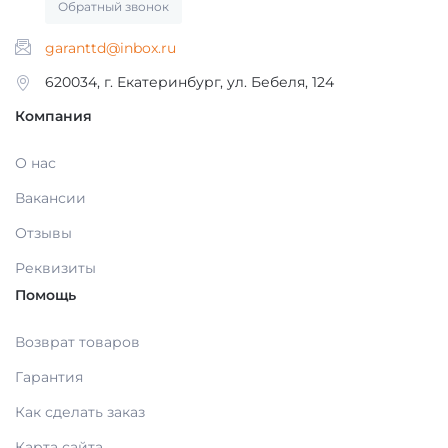
Обратный звонок
МАТЕРИАЛЫ / ПРИНАДЛЕЖНОСТИ ДЛЯ
СНЯТИЯ СЛЕПКОВ
garanttd@inbox.ru
620034, г. Екатеринбург, ул. Бебеля, 124
МАТЕРИАЛЫ И ПРИНАДЛЕЖНОСТИ ДЛЯ
Компания
ПЛОМБИРОВАНИЯ ЗУБОВ
О нас
Вакансии
МАТЕРИАЛЫ ДЛЯ ИЗОЛЯЦИИ РАБОЧЕГО
ПОЛЯ
Отзывы
Реквизиты
МАТЕРИАЛ ДЛЯ ПЕРЕБАЗИРОВКИ
Помощь
Возврат товаров
ПРОВОЛОКА, ГИЛЬЗЫ, ШИНЫ, КЛАММЕРА
(без срока)
Гарантия
Как сделать заказ
УТИЛИЗАЦИЯ ОТХОДОВ
Карта сайта