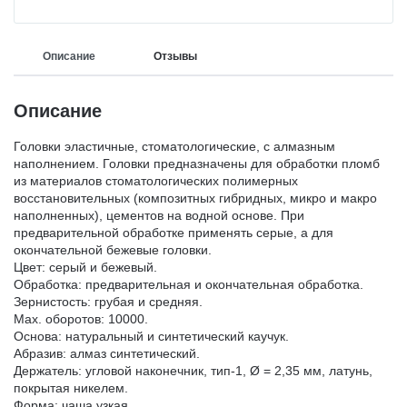
ДЕЗИНФИЦИРУЮЩИЕ СРЕДСТВА,
ЛИТЕЙНОЕ ОБОРУДОВАНИЕ / ИНСТРУМЕНТЫ
АНТИСЕПТИКИ
Описание
Отзывы
АРТИКУЛЛЯТОРЫ, ОККЛЮДАТОРЫ
Описание
ПОЛИРЫ ДЛЯ ПОЛИРОВАНИЯ, ШЛИФОВАНИЯ
РЕСТАВРАЦИЙ
Головки эластичные, стоматологические, с алмазным
CAD/CAM
наполнением. Головки предназначены для обработки пломб
из материалов стоматологических полимерных
ПОДКЛАДОЧНЫЕ МАТЕРИАЛЫ
восстановительных (композитных гибридных, микро и макро
ПЕСКОСТРУЙНОЕ ОБОРУДОВАНИЕ
наполненных), цементов на водной основе. При
предварительной обработке применять серые, а для
окончательной бежевые головки.
МАТЕРИАЛЫ ДЛЯ ЭНДОДОНТИЧЕСКОГО
Цвет: серый и бежевый.
ОБОРУДОВАНИЕ ЗУБОТЕХНИЧЕСКОЕ
ЛЕЧЕНИЯ
Обработка: предварительная и окончательная обработка.
Зернистость: грубая и средняя.
Max. оборотов: 10000.
МАТЕРИАЛЫ ДЛЯ ФИКСАЦИИ НЕ ПРЯМЫХ
Основа: натуральный и синтетический каучук.
РЕСТАВРАЦИЙ
Абразив: алмаз синтетический.
Держатель: угловой наконечник, тип-1, Ø = 2,35 мм, латунь,
покрытая никелем.
Форма: чаша узкая.