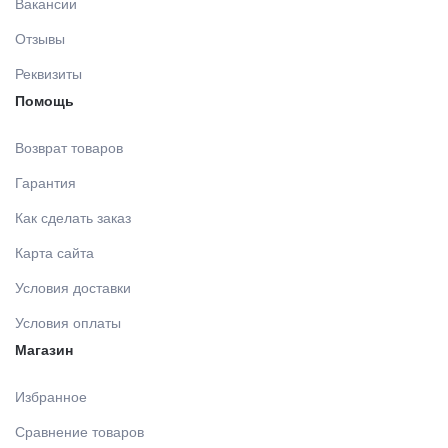
Вакансии
МАТЕРИАЛЫ ДЛЯ ЛЕЧЕНИЯ СЛИЗИСТОЙ
Отзывы
Реквизиты
РЕНТГЕНОВСКИЕ МАТЕРИАЛЫ
Помощь
АППЛИКАТОРЫ /без срока/
Возврат товаров
Гарантия
ОДНОРАЗОВАЯ ПРОДУКЦИЯ (срок)
Как сделать заказ
Карта сайта
МАТЕРИАЛ ДЛЯ ПРОФИЛАКТИКИ
Условия доставки
Условия оплаты
ИМПЛАНТОЛОГИЯ
Магазин
Избранное
ШОВНЫЙ МАТЕРИАЛ
Сравнение товаров