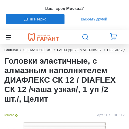
Ваш город
Москва
?
Да, все верно
Выбрать другой
Назад
Назад
Назад
Назад
СТОМАТОЛОГИЯ
РАСХОДНЫЕ МАТЕРИАЛЫ
РЕМОНТ
РАСХОДНЫЕ МАТЕРИАЛЫ
Главная
СТОМАТОЛОГИЯ
РАСХОДНЫЕ МАТЕРИАЛЫ
ПОЛИРЫ ДЛ
Головки эластичные, с
ЭНДОДОНТИЧЕСКОЕ ЛЕЧЕНИЕ
ОБОРУДОВАНИЕ
СИЛИКОНЫ
алмазным наполнителем
ДИАФЛЕКС СК 12 / DIAFLEX
ШТИФТЫ СТЕКЛОВОЛОКНО / БЕЗЗОЛЬНЫЕ /
ЗУБОТЕХНИЧЕСКАЯ ЛАБОРАТОРИЯ
МАТЕРИАЛЫ И ИНСТРУМЕНТЫ ДЛЯ
ТИТАН
ПОЛИРОВАНИЯ
СК 12 /чаша узкая/, 1 уп /2
шт./, Целит
УПАКОВКА ДЛЯ СТЕРИЛИЗАЦИИ
ПРИСПОСОБЛЕНИЯ ДЛЯ ИЗГОТОВЛЕНИЯ
МОДЕЛЕЙ
Много
Арт.:
1.7.1.3СК12
ПРОВОЛОКА, ГИЛЬЗЫ, ШИНЫ, КЛАММЕРА