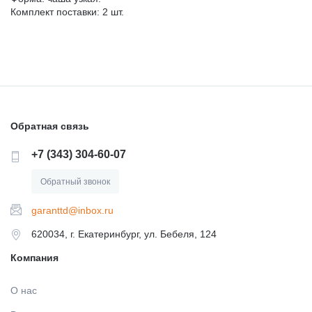
МАТЕРИАЛЫ / ПРИНАДЛЕЖНОСТИ ДЛЯ СНЯТИЯ
Комплект поставки: 2 шт.
СЛЕПКОВ
МАТЕРИАЛЫ И ПРИНАДЛЕЖНОСТИ ДЛЯ
ПЛОМБИРОВАНИЯ ЗУБОВ
МАТЕРИАЛЫ ДЛЯ ИЗОЛЯЦИИ РАБОЧЕГО ПОЛЯ
Обратная связь
+7 (343) 304-60-07
МАТЕРИАЛ ДЛЯ ПЕРЕБАЗИРОВКИ
Обратный звонок
garanttd@inbox.ru
ПРОВОЛОКА, ГИЛЬЗЫ, ШИНЫ, КЛАММЕРА (без
срока)
620034, г. Екатеринбург, ул. Бебеля, 124
Компания
УТИЛИЗАЦИЯ ОТХОДОВ
О нас