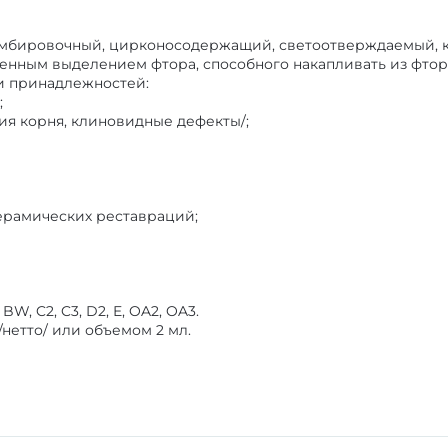
мбировочный, цирконосодержащий, светоотверждаемый, к
ленным выделением фтора, способного накапливать из фто
и принадлежностей:
;
ия корня, клиновидные дефекты/;
ерамических реставраций;
, BW, C2, C3, D2, E, OA2, OA3.
/нетто/ или объемом 2 мл.