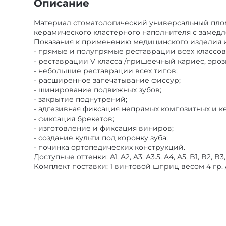
Описание
Материал стоматологический универсальный пло
керамического кластерного наполнителя с замед
Показания к применению медицинского изделия 
- прямые и полупрямые реставрации всех классов
- реставрации V класса /пришеечный кариес, эроз
- небольшие реставрации всех типов;
- расширенное запечатывание фиссур;
- шинирование подвижных зубов;
- закрытие поднутрений;
- адгезивная фиксация непрямых композитных и к
- фиксация брекетов;
- изготовление и фиксация виниров;
- создание культи под коронку зуба;
- починка ортопедических конструкций.
Доступные оттенки: A1, A2, A3, A3.5, A4, A5, B1, B2, B3
Комплект поставки: 1 винтовой шприц весом 4 гр. 