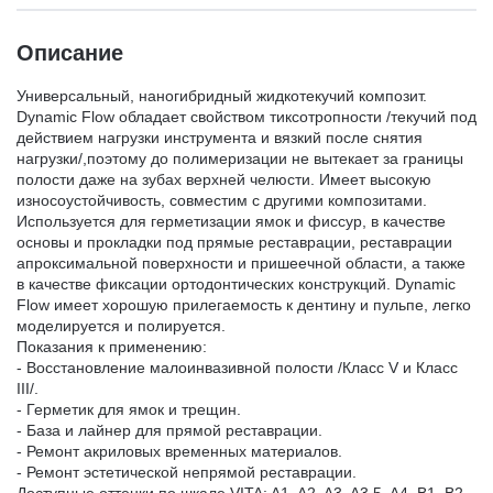
Описание
Универсальный, наногибридный жидкотекучий композит.
Dynamic Flow обладает свойством тиксотропности /текучий под
действием нагрузки инструмента и вязкий после снятия
нагрузки/,поэтому до полимеризации не вытекает за границы
полости даже на зубах верхней челюсти. Имеет высокую
износоустойчивость, совместим с другими композитами.
Используется для герметизации ямок и фиссур, в качестве
основы и прокладки под прямые реставрации, реставрации
апроксимальной поверхности и пришеечной области, а также
в качестве фиксации ортодонтических конструкций. Dynamic
Flow имеет хорошую прилегаемость к дентину и пульпе, легко
моделируется и полируется.
Показания к применению:
- Восстановление малоинвазивной полости /Класс V и Класс
III/.
- Герметик для ямок и трещин.
- База и лайнер для прямой реставрации.
- Ремонт акриловых временных материалов.
- Ремонт эстетической непрямой реставрации.
Доступные оттенки по шкале VITA: A1, A2, A3, A3.5, A4, B1, B2,