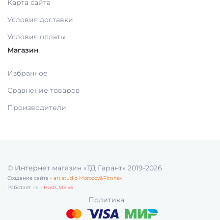
Карта сайта
МАТЕРИАЛЫ / ПРИНАДЛЕЖНОСТИ ДЛЯ
Условия доставки
СНЯТИЯ СЛЕПКОВ
Условия оплаты
Магазин
МАТЕРИАЛЫ И ПРИНАДЛЕЖНОСТИ ДЛЯ
ПЛОМБИРОВАНИЯ ЗУБОВ
Избранное
Сравнение товаров
МАТЕРИАЛЫ ДЛЯ ИЗОЛЯЦИИ РАБОЧЕГО
Производители
ПОЛЯ
МАТЕРИАЛ ДЛЯ ПЕРЕБАЗИРОВКИ
© Интернет магазин «ТД Гарант» 2019-2026
ПРОВОЛОКА, ГИЛЬЗЫ, ШИНЫ, КЛАММЕРА
Создание сайта -
art studio Morozov&Pimnev
(без срока)
Работает на -
HostCMS v6
Политика
УТИЛИЗАЦИЯ ОТХОДОВ