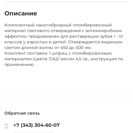
ГИПСЫ ДЕНТАЛЬНЫЕ ДЛЯ МОДЕЛЕЙ
Описание
ЗАЩИТА ВРАЧА И ПАЦИЕНТА
Композитный наногибридный пломбировочный
ВСПОМОГАТЕЛЬНЫЕ СРЕДСТВА
материал светового отверждения с антимикробным
АКСЕССУАРЫ И ПРИНАДЛЕЖНОСТИ
эффектом, предназначен для реставрации зубов I - VI
классов у взрослых и детей. Отверждается видимым
светом длиной волны от 450 до 500 нм.
СРЕДСТВА ДЛЯ ИЗОЛЯЦИИ /БЕЗ СРОКА/
Комплект поставки: 1 шприц с пломбировочным
МАТЕРИАЛЫ ЛЕЧЕБНЫЕ
материалом /цвета: DА2/ весом 4,5 гр., инструкция по
применению.
МАТЕРИАЛЫ/ИНСТРУМЕНТЫ ДЛЯ
МАТЕРИАЛЫ ДЛЯ ХИРУРГИИ
ОПРЕДЕЛЕНИЯ ОККЛЮЗИИ
МАТЕРИАЛЫ ДЛЯ ПРОФИЛАКТИКИ КАРИЕСА
МАТЕРИАЛ ДЛЯ ПОЛИРОВАНИЯ ПРОТЕЗОВ Б/
С
МАТЕРИАЛЫ ДЛЯ ОТБЕЛИВАНИЯ ЗУБОВ
Обратная связь
КОМПОЗИТ ЗУБОТЕХНИЧЕСКИЙ
+7 (343) 304-60-07
МАТЕРИАЛЫ ДЛЯ ОРТОПЕДИИ