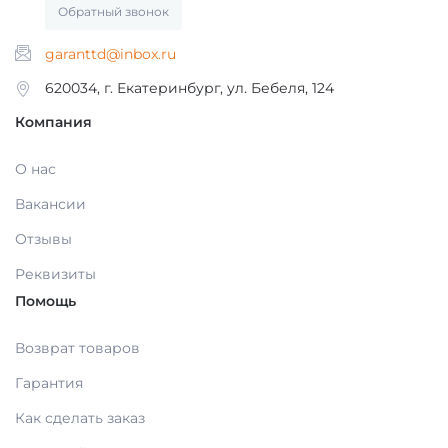
Обратный звонок
ОБОРУДОВАНИЕ И ЗАПАСНЫЕ ЧАСТИ
garanttd@inbox.ru
ДЕЗИНФИЦИРУЮЩИЕ СРЕДСТВА,
АНТИСЕПТИКИ
ЛИТЕЙНОЕ ОБОРУДОВАНИЕ / ИНСТРУМЕНТЫ
620034, г. Екатеринбург, ул. Бебеля, 124
Компания
ПОЛИРЫ ДЛЯ ПОЛИРОВАНИЯ,
АРТИКУЛЛЯТОРЫ, ОККЛЮДАТОРЫ
О нас
ШЛИФОВАНИЯ РЕСТАВРАЦИЙ
Вакансии
CAD/CAM
ПОДКЛАДОЧНЫЕ МАТЕРИАЛЫ
Отзывы
Реквизиты
ПЕСКОСТРУЙНОЕ ОБОРУДОВАНИЕ
МАТЕРИАЛЫ ДЛЯ ЭНДОДОНТИЧЕСКОГО
Помощь
ЛЕЧЕНИЯ
ОБОРУДОВАНИЕ ЗУБОТЕХНИЧЕСКОЕ
Возврат товаров
Гарантия
МАТЕРИАЛЫ ДЛЯ ФИКСАЦИИ НЕ ПРЯМЫХ
РЕСТАВРАЦИЙ
Как сделать заказ