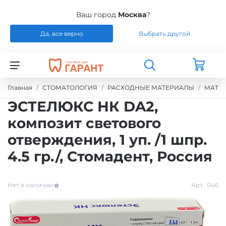
Ваш город
Москва
?
Да, все верно
Выбрать другой
Назад
Назад
Назад
Назад
СТОМАТОЛОГИЯ
РАСХОДНЫЕ МАТЕРИАЛЫ
РЕМОНТ
РАСХОДНЫЕ МАТЕРИАЛЫ
Главная
СТОМАТОЛОГИЯ
РАСХОДНЫЕ МАТЕРИАЛЫ
МАТЕ
ЭСТЕЛЮКС НК DA2,
ЭНДОДОНТИЧЕСКОЕ ЛЕЧЕНИЕ
ОБОРУДОВАНИЕ
СИЛИКОНЫ
композит светового
отверждения, 1 уп. /1 шпр.
ШТИФТЫ СТЕКЛОВОЛОКНО / БЕЗЗОЛЬНЫЕ /
ЗУБОТЕХНИЧЕСКАЯ ЛАБОРАТОРИЯ
МАТЕРИАЛЫ И ИНСТРУМЕНТЫ ДЛЯ
ТИТАН
ПОЛИРОВАНИЯ
4.5 гр./, Стомадент, Россия
УПАКОВКА ДЛЯ СТЕРИЛИЗАЦИИ
ПРИСПОСОБЛЕНИЯ ДЛЯ ИЗГОТОВЛЕНИЯ
Нет в наличии
Арт.:
046
МОДЕЛЕЙ
ПРОВОЛОКА, ГИЛЬЗЫ, ШИНЫ, КЛАММЕРА