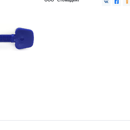
ООО "СтомаДент"