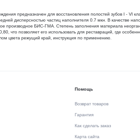
дения предназначен для восстановления полостей зубов I - VI кл
редней дисперсностью частиц наполнителя 0.7 мкн. В качестве н
ое производное БИС-ГМА. Степень заполнения материала неорган
0,80, что позволяет его использовать для реставраций, где особен
лом цвета режущий край, инструкция по применению.
Помощь
Возврат товаров
Гарантия
Как сделать заказ
Карта сайта