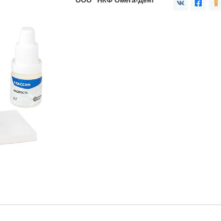
ООО "НКФ Омега-Дент"