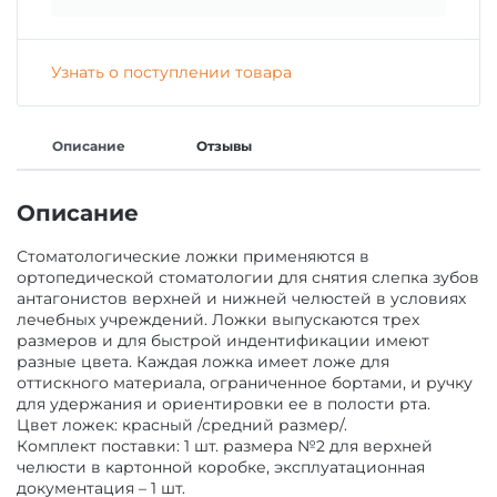
ГИПСЫ ДЕНТАЛЬНЫЕ ДЛЯ МОДЕЛЕЙ
ЗАЩИТА ВРАЧА И ПАЦИЕНТА
Узнать о поступлении товара
ВСПОМОГАТЕЛЬНЫЕ СРЕДСТВА
АКСЕССУАРЫ И ПРИНАДЛЕЖНОСТИ
Описание
Отзывы
СРЕДСТВА ДЛЯ ИЗОЛЯЦИИ /БЕЗ СРОКА/
МАТЕРИАЛЫ ЛЕЧЕБНЫЕ
Описание
МАТЕРИАЛЫ/ИНСТРУМЕНТЫ ДЛЯ
Стоматологические ложки применяются в
МАТЕРИАЛЫ ДЛЯ ХИРУРГИИ
ОПРЕДЕЛЕНИЯ ОККЛЮЗИИ
ортопедической стоматологии для снятия слепка зубов
антагонистов верхней и нижней челюстей в условиях
лечебных учреждений. Ложки выпускаются трех
размеров и для быстрой индентификации имеют
МАТЕРИАЛЫ ДЛЯ ПРОФИЛАКТИКИ КАРИЕСА
МАТЕРИАЛ ДЛЯ ПОЛИРОВАНИЯ ПРОТЕЗОВ Б/
разные цвета. Каждая ложка имеет ложе для
С
оттискного материала, ограниченное бортами, и ручку
для удержания и ориентировки ее в полости рта.
МАТЕРИАЛЫ ДЛЯ ОТБЕЛИВАНИЯ ЗУБОВ
Цвет ложек: красный /средний размер/.
КОМПОЗИТ ЗУБОТЕХНИЧЕСКИЙ
Комплект поставки: 1 шт. размера №2 для верхней
челюсти в картонной коробке, эксплуатационная
документация – 1 шт.
МАТЕРИАЛЫ ДЛЯ ОРТОПЕДИИ