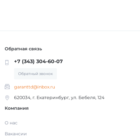
ОБОРУДОВАНИЕ И ЗАПАСНЫЕ ЧАСТИ
ДЕЗИНФИЦИРУЮЩИЕ СРЕДСТВА,
АНТИСЕПТИКИ
ЛИТЕЙНОЕ ОБОРУДОВАНИЕ / ИНСТРУМЕНТЫ
ПОЛИРЫ ДЛЯ ПОЛИРОВАНИЯ,
АРТИКУЛЛЯТОРЫ, ОККЛЮДАТОРЫ
Обратная связь
ШЛИФОВАНИЯ РЕСТАВРАЦИЙ
+7 (343) 304-60-07
CAD/CAM
ПОДКЛАДОЧНЫЕ МАТЕРИАЛЫ
Обратный звонок
ПЕСКОСТРУЙНОЕ ОБОРУДОВАНИЕ
garanttd@inbox.ru
МАТЕРИАЛЫ ДЛЯ ЭНДОДОНТИЧЕСКОГО
620034, г. Екатеринбург, ул. Бебеля, 124
ЛЕЧЕНИЯ
ОБОРУДОВАНИЕ ЗУБОТЕХНИЧЕСКОЕ
Компания
МАТЕРИАЛЫ ДЛЯ ФИКСАЦИИ НЕ ПРЯМЫХ
О нас
РЕСТАВРАЦИЙ
Вакансии