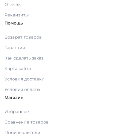
Отзывы
МАТЕРИАЛЫ / ПРИНАДЛЕЖНОСТИ ДЛЯ
СНЯТИЯ СЛЕПКОВ
Реквизиты
Помощь
МАТЕРИАЛЫ И ПРИНАДЛЕЖНОСТИ ДЛЯ
Возврат товаров
ПЛОМБИРОВАНИЯ ЗУБОВ
Гарантия
Как сделать заказ
МАТЕРИАЛЫ ДЛЯ ИЗОЛЯЦИИ РАБОЧЕГО
ПОЛЯ
Карта сайта
Условия доставки
МАТЕРИАЛ ДЛЯ ПЕРЕБАЗИРОВКИ
Условия оплаты
Магазин
ПРОВОЛОКА, ГИЛЬЗЫ, ШИНЫ, КЛАММЕРА
Избранное
(без срока)
Сравнение товаров
УТИЛИЗАЦИЯ ОТХОДОВ
Производители