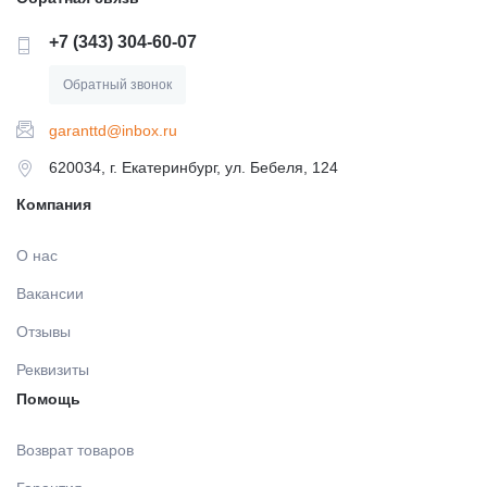
МАТЕРИАЛЫ ДЛЯ ЛЕЧЕНИЯ СЛИЗИСТОЙ
+7 (343) 304-60-07
РЕНТГЕНОВСКИЕ МАТЕРИАЛЫ
Обратный звонок
garanttd@inbox.ru
АППЛИКАТОРЫ /без срока/
620034, г. Екатеринбург, ул. Бебеля, 124
Компания
ОДНОРАЗОВАЯ ПРОДУКЦИЯ (срок)
О нас
Вакансии
МАТЕРИАЛ ДЛЯ ПРОФИЛАКТИКИ
Отзывы
ИМПЛАНТОЛОГИЯ
Реквизиты
Помощь
ШОВНЫЙ МАТЕРИАЛ
Возврат товаров