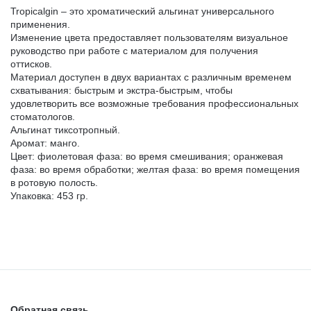
МАТЕРИАЛЫ / ПРИНАДЛЕЖНОСТИ ДЛЯ СНЯТИЯ
Tropicalgin – это хроматический альгинат универсального
СЛЕПКОВ
применения.
Изменение цвета предоставляет пользователям визуальное
руководство при работе с материалом для получения
МАТЕРИАЛЫ И ПРИНАДЛЕЖНОСТИ ДЛЯ
оттисков.
Материал доступен в двух вариантах с различным временем
ПЛОМБИРОВАНИЯ ЗУБОВ
схватывания: быстрым и экстра-быстрым, чтобы
удовлетворить все возможные требования профессиональных
стоматологов.
МАТЕРИАЛЫ ДЛЯ ИЗОЛЯЦИИ РАБОЧЕГО ПОЛЯ
Альгинат тиксотропный.
Аромат: манго.
Цвет: фиолетовая фаза: во время смешивания; оранжевая
МАТЕРИАЛ ДЛЯ ПЕРЕБАЗИРОВКИ
фаза: во время обработки; желтая фаза: во время помещения
в ротовую полость.
Упаковка: 453 гр.
ПРОВОЛОКА, ГИЛЬЗЫ, ШИНЫ, КЛАММЕРА (без
срока)
УТИЛИЗАЦИЯ ОТХОДОВ
Обратная связь