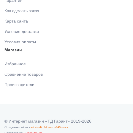
Гарантия
МАТЕРИАЛ ДЛЯ ВОССТАНОВЛЕНИЯ КУЛЬТИ ЗУБА
Как сделать заказ
Карта сайта
ПЕРЕВЯЗОЧНЫЙ МАТЕРИАЛ
Условия доставки
Условия оплаты
КОНТРОЛЬ СТЕРИЛИЗАЦИИ И КОНЦЕНТРАЦИИ
Магазин
РАСТ-В (сроки
Избранное
ОБОРУДОВАНИЕ СТОМАТОЛОГИЧЕСКОЕ
Сравнение товаров
Производители
СТЕРИЛИЗАЦИЯ И УПАКОВКА
НАКОНЕЧНИКИ ТУРБИННЫЕ, УГЛОВЫЕ, ПРЯМЫЕ,
МИКРОМОТОР
© Интернет магазин «ТД Гарант» 2019-2026
Создание сайта -
art studio Morozov&Pimnev
Работает на -
HostCMS v6