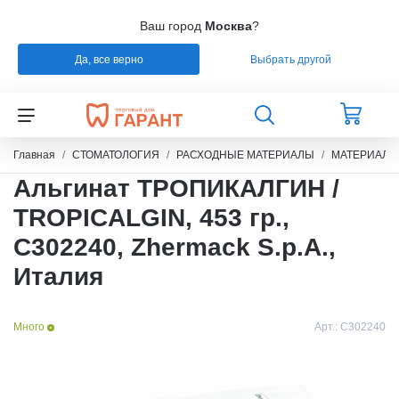
Ваш город
Москва
?
Да, все верно
Выбрать другой
Назад
Назад
Назад
Назад
СТОМАТОЛОГИЯ
РАСХОДНЫЕ МАТЕРИАЛЫ
РЕМОНТ
РАСХОДНЫЕ МАТЕРИАЛЫ
Главная
СТОМАТОЛОГИЯ
РАСХОДНЫЕ МАТЕРИАЛЫ
МАТЕРИАЛЫ
Альгинат ТРОПИКАЛГИН /
ЭНДОДОНТИЧЕСКОЕ ЛЕЧЕНИЕ
ОБОРУДОВАНИЕ
СИЛИКОНЫ
TROPICALGIN, 453 гр.,
C302240, Zhermack S.p.A.,
ШТИФТЫ СТЕКЛОВОЛОКНО / БЕЗЗОЛЬНЫЕ /
ЗУБОТЕХНИЧЕСКАЯ ЛАБОРАТОРИЯ
МАТЕРИАЛЫ И ИНСТРУМЕНТЫ ДЛЯ
ТИТАН
ПОЛИРОВАНИЯ
Италия
УПАКОВКА ДЛЯ СТЕРИЛИЗАЦИИ
ПРИСПОСОБЛЕНИЯ ДЛЯ ИЗГОТОВЛЕНИЯ
Много
Арт.:
C302240
МОДЕЛЕЙ
ПРОВОЛОКА, ГИЛЬЗЫ, ШИНЫ, КЛАММЕРА