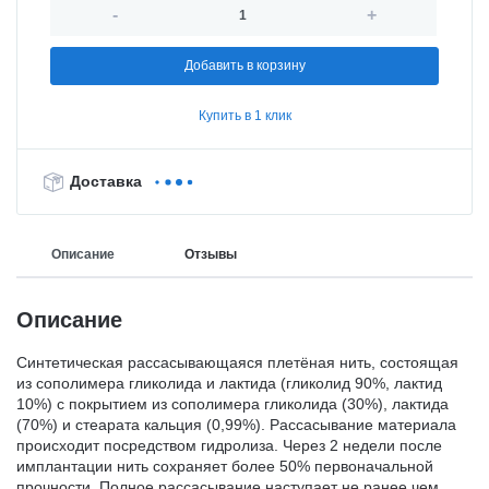
-
+
Добавить в корзину
Купить в 1 клик
Доставка
Описание
Отзывы
Описание
Синтетическая рассасывающаяся плетёная нить, состоящая
из сополимера гликолида и лактида (гликолид 90%, лактид
10%) с покрытием из сополимера гликолида (30%), лактида
(70%) и стеарата кальция (0,99%). Рассасывание материала
происходит посредством гидролиза. Через 2 недели после
имплантации нить сохраняет более 50% первоначальной
прочности. Полное рассасывание наступает не ранее чем