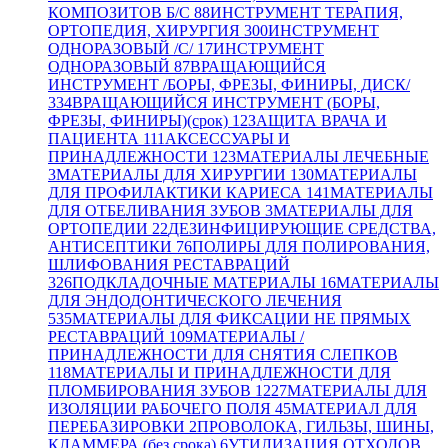
КОМПОЗИТОВ Б/С
88
ИНСТРУМЕНТ ТЕРАПИЯ,
ОРТОПЕДИЯ, ХИРУРГИЯ
300
ИНСТРУМЕНТ
ОДНОРАЗОВЫЙ /С/
17
ИНСТРУМЕНТ
ОДНОРАЗОВЫЙ
87
ВРАЩАЮЩИЙСЯ
ИНСТРУМЕНТ /БОРЫ, ФРЕЗЫ, ФИНИРЫ, ДИСК/
334
ВРАЩАЮЩИЙСЯ ИНСТРУМЕНТ (БОРЫ,
ФРЕЗЫ, ФИНИРЫ)(срок)
12
ЗАЩИТА ВРАЧА И
ПАЦИЕНТА
111
АКСЕССУАРЫ И
ПРИНАДЛЕЖНОСТИ
123
МАТЕРИАЛЫ ЛЕЧЕБНЫЕ
3
МАТЕРИАЛЫ ДЛЯ ХИРУРГИИ
130
МАТЕРИАЛЫ
ДЛЯ ПРОФИЛАКТИКИ КАРИЕСА
141
МАТЕРИАЛЫ
ДЛЯ ОТБЕЛИВАНИЯ ЗУБОВ
3
МАТЕРИАЛЫ ДЛЯ
ОРТОПЕДИИ
22
ДЕЗИНФИЦИРУЮЩИЕ СРЕДСТВА,
АНТИСЕПТИКИ
76
ПОЛИРЫ ДЛЯ ПОЛИРОВАНИЯ,
ШЛИФОВАНИЯ РЕСТАВРАЦИЙ
326
ПОДКЛАДОЧНЫЕ МАТЕРИАЛЫ
16
МАТЕРИАЛЫ
ДЛЯ ЭНДОДОНТИЧЕСКОГО ЛЕЧЕНИЯ
535
МАТЕРИАЛЫ ДЛЯ ФИКСАЦИИ НЕ ПРЯМЫХ
РЕСТАВРАЦИЙ
109
МАТЕРИАЛЫ /
ПРИНАДЛЕЖНОСТИ ДЛЯ СНЯТИЯ СЛЕПКОВ
118
МАТЕРИАЛЫ И ПРИНАДЛЕЖНОСТИ ДЛЯ
ПЛОМБИРОВАНИЯ ЗУБОВ
1227
МАТЕРИАЛЫ ДЛЯ
ИЗОЛЯЦИИ РАБОЧЕГО ПОЛЯ
45
МАТЕРИАЛ ДЛЯ
ПЕРЕБАЗИРОВКИ
2
ПРОВОЛОКА, ГИЛЬЗЫ, ШИНЫ,
КЛАММЕРА (без срока)
6
УТИЛИЗАЦИЯ ОТХОДОВ