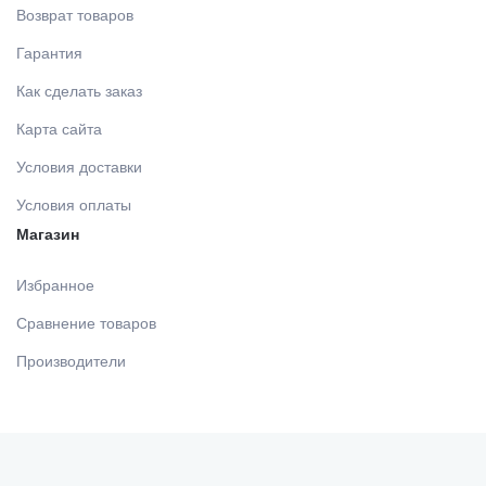
МАТЕРИАЛЫ ДЛЯ ЛЕЧЕНИЯ СЛИЗИСТОЙ
Возврат товаров
Гарантия
РЕНТГЕНОВСКИЕ МАТЕРИАЛЫ
Как сделать заказ
Карта сайта
АППЛИКАТОРЫ /без срока/
Условия доставки
Условия оплаты
ОДНОРАЗОВАЯ ПРОДУКЦИЯ (срок)
Магазин
Избранное
МАТЕРИАЛ ДЛЯ ПРОФИЛАКТИКИ
Сравнение товаров
Производители
ИМПЛАНТОЛОГИЯ
ШОВНЫЙ МАТЕРИАЛ