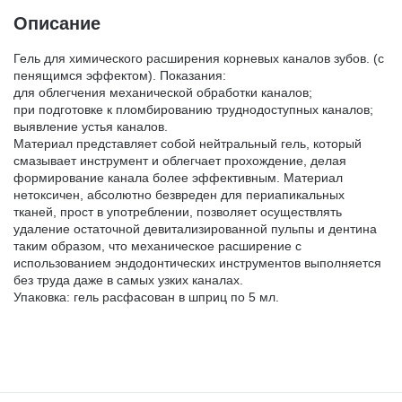
Описание
ДЕЗИНФИЦИРУЮЩИЕ СРЕДСТВА,
ЛИТЕЙНОЕ ОБОРУДОВАНИЕ / ИНСТРУМЕНТЫ
АНТИСЕПТИКИ
Гель для химического расширения корневых каналов зубов. (с
пенящимся эффектом). Показания:
АРТИКУЛЛЯТОРЫ, ОККЛЮДАТОРЫ
для облегчения механической обработки каналов;
при подготовке к пломбированию труднодоступных каналов;
ПОЛИРЫ ДЛЯ ПОЛИРОВАНИЯ, ШЛИФОВАНИЯ
выявление устья каналов.
РЕСТАВРАЦИЙ
Материал представляет собой нейтральный гель, который
CAD/CAM
смазывает инструмент и облегчает прохождение, делая
формирование канала более эффективным. Материал
ПОДКЛАДОЧНЫЕ МАТЕРИАЛЫ
нетоксичен, абсолютно безвреден для периапикальных
ПЕСКОСТРУЙНОЕ ОБОРУДОВАНИЕ
тканей, прост в употреблении, позволяет осуществлять
удаление остаточной девитализированной пульпы и дентина
таким образом, что механическое расширение с
МАТЕРИАЛЫ ДЛЯ ЭНДОДОНТИЧЕСКОГО
использованием эндодонтических инструментов выполняется
ОБОРУДОВАНИЕ ЗУБОТЕХНИЧЕСКОЕ
ЛЕЧЕНИЯ
без труда даже в самых узких каналах.
Упаковка: гель расфасован в шприц по 5 мл.
МАТЕРИАЛЫ ДЛЯ ФИКСАЦИИ НЕ ПРЯМЫХ
РЕСТАВРАЦИЙ