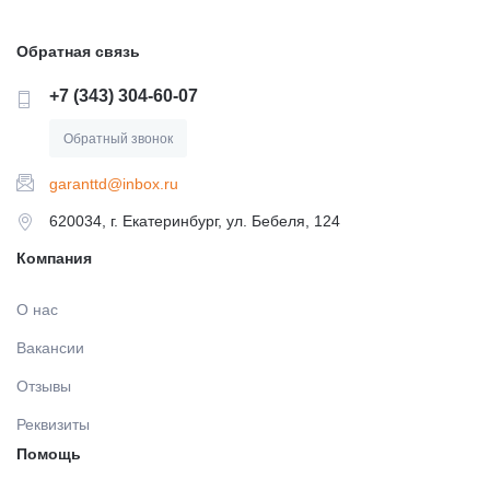
МАТЕРИАЛЫ / ПРИНАДЛЕЖНОСТИ ДЛЯ СНЯТИЯ
СЛЕПКОВ
Обратная связь
+7 (343) 304-60-07
МАТЕРИАЛЫ И ПРИНАДЛЕЖНОСТИ ДЛЯ
ПЛОМБИРОВАНИЯ ЗУБОВ
Обратный звонок
garanttd@inbox.ru
МАТЕРИАЛЫ ДЛЯ ИЗОЛЯЦИИ РАБОЧЕГО ПОЛЯ
620034, г. Екатеринбург, ул. Бебеля, 124
Компания
МАТЕРИАЛ ДЛЯ ПЕРЕБАЗИРОВКИ
О нас
ПРОВОЛОКА, ГИЛЬЗЫ, ШИНЫ, КЛАММЕРА (без
Вакансии
срока)
Отзывы
Реквизиты
УТИЛИЗАЦИЯ ОТХОДОВ
Помощь