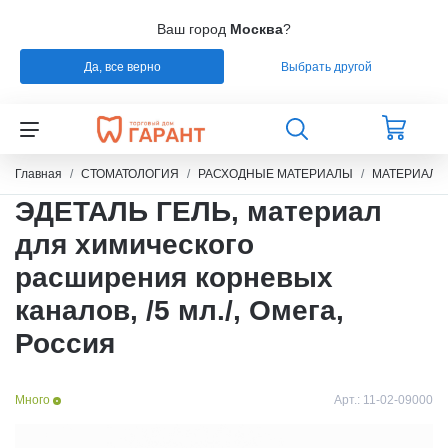
Ваш город
Москва
?
Да, все верно
Выбрать другой
Назад
Назад
Назад
Назад
СТОМАТОЛОГИЯ
РАСХОДНЫЕ МАТЕРИАЛЫ
РЕМОНТ
РАСХОДНЫЕ МАТЕРИАЛЫ
Главная
СТОМАТОЛОГИЯ
РАСХОДНЫЕ МАТЕРИАЛЫ
МАТЕРИАЛЫ
ЭДЕТАЛЬ ГЕЛЬ, материал
ЭНДОДОНТИЧЕСКОЕ ЛЕЧЕНИЕ
ОБОРУДОВАНИЕ
СИЛИКОНЫ
для химического
расширения корневых
ШТИФТЫ СТЕКЛОВОЛОКНО / БЕЗЗОЛЬНЫЕ /
ЗУБОТЕХНИЧЕСКАЯ ЛАБОРАТОРИЯ
МАТЕРИАЛЫ И ИНСТРУМЕНТЫ ДЛЯ
ТИТАН
ПОЛИРОВАНИЯ
каналов, /5 мл./, Омега,
Россия
УПАКОВКА ДЛЯ СТЕРИЛИЗАЦИИ
ПРИСПОСОБЛЕНИЯ ДЛЯ ИЗГОТОВЛЕНИЯ
МОДЕЛЕЙ
Много
Арт.:
11-02-09000
ПРОВОЛОКА, ГИЛЬЗЫ, ШИНЫ, КЛАММЕРА