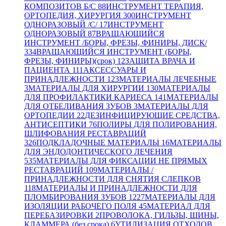
КОМПОЗИТОВ Б/С
88
ИНСТРУМЕНТ ТЕРАПИЯ,
ОРТОПЕДИЯ, ХИРУРГИЯ
300
ИНСТРУМЕНТ
ОДНОРАЗОВЫЙ /С/
17
ИНСТРУМЕНТ
ОДНОРАЗОВЫЙ
87
ВРАЩАЮЩИЙСЯ
ИНСТРУМЕНТ /БОРЫ, ФРЕЗЫ, ФИНИРЫ, ДИСК/
334
ВРАЩАЮЩИЙСЯ ИНСТРУМЕНТ (БОРЫ,
ФРЕЗЫ, ФИНИРЫ)(срок)
12
ЗАЩИТА ВРАЧА И
ПАЦИЕНТА
111
АКСЕССУАРЫ И
ПРИНАДЛЕЖНОСТИ
123
МАТЕРИАЛЫ ЛЕЧЕБНЫЕ
3
МАТЕРИАЛЫ ДЛЯ ХИРУРГИИ
130
МАТЕРИАЛЫ
ДЛЯ ПРОФИЛАКТИКИ КАРИЕСА
141
МАТЕРИАЛЫ
ДЛЯ ОТБЕЛИВАНИЯ ЗУБОВ
3
МАТЕРИАЛЫ ДЛЯ
ОРТОПЕДИИ
22
ДЕЗИНФИЦИРУЮЩИЕ СРЕДСТВА,
АНТИСЕПТИКИ
76
ПОЛИРЫ ДЛЯ ПОЛИРОВАНИЯ,
ШЛИФОВАНИЯ РЕСТАВРАЦИЙ
326
ПОДКЛАДОЧНЫЕ МАТЕРИАЛЫ
16
МАТЕРИАЛЫ
ДЛЯ ЭНДОДОНТИЧЕСКОГО ЛЕЧЕНИЯ
535
МАТЕРИАЛЫ ДЛЯ ФИКСАЦИИ НЕ ПРЯМЫХ
РЕСТАВРАЦИЙ
109
МАТЕРИАЛЫ /
ПРИНАДЛЕЖНОСТИ ДЛЯ СНЯТИЯ СЛЕПКОВ
118
МАТЕРИАЛЫ И ПРИНАДЛЕЖНОСТИ ДЛЯ
ПЛОМБИРОВАНИЯ ЗУБОВ
1227
МАТЕРИАЛЫ ДЛЯ
ИЗОЛЯЦИИ РАБОЧЕГО ПОЛЯ
45
МАТЕРИАЛ ДЛЯ
ПЕРЕБАЗИРОВКИ
2
ПРОВОЛОКА, ГИЛЬЗЫ, ШИНЫ,
КЛАММЕРА (без срока)
6
УТИЛИЗАЦИЯ ОТХОДОВ