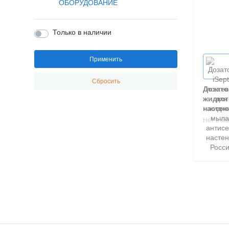
ОБОРУДОВАНИЕ
Только в наличии
Применить
Сбросить
Дозато
жидког
настен
Нет в н