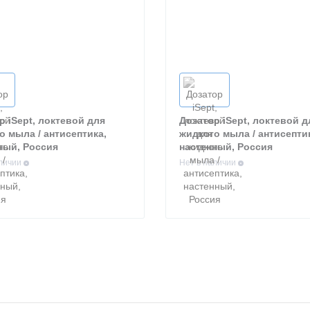
р iSept, локтевой для
Дозатор iSept, локтевой д
о мыла / антисептика,
жидкого мыла / антисепти
ный, Россия
настенный, Россия
аличии
Нет в наличии