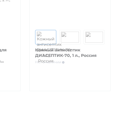
для
Кожный антисептик
ДИАСЕПТИК-70, 1 л., Россия
и
Нет в наличии
 л.,