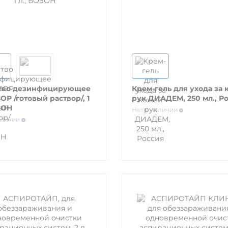
тво дезинфицирующее
Крем-гель для ухода за
Р /готовый раствор/, 1
рук ДИАДЕМ, 250 мл., Р
ЗОН
Нет в наличии
аличии