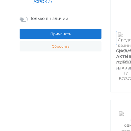
/СРОКИ/
Только в наличии
Применить
Сбросить
Средс
АКТИБО
л., БО
Нет в н