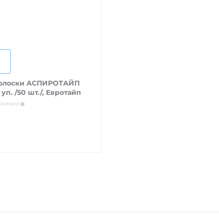
полоски АСПИРОТАЙП
 уп. /50 шт./, Евротайп
аличии