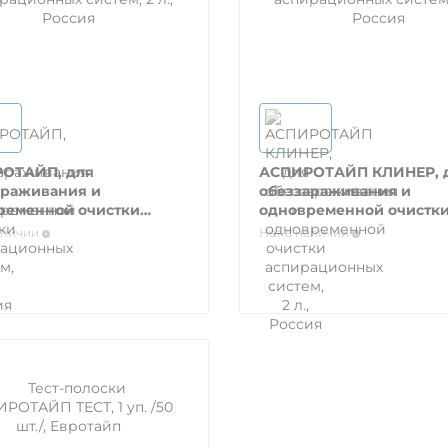
ОТАЙП, для
АСПИРОТАЙП КЛИНЕР, 
араживания и
обеззараживания и
ременной очистки
одновременной очистк
ционных систем, 2 л.,
аспирационных систем, 2
аличии
Нет в наличии
я
Россия