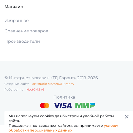
Магазин
МАТЕРИАЛЫ / ПРИНАДЛЕЖНОСТИ ДЛЯ
СНЯТИЯ СЛЕПКОВ
Избранное
Сравнение товаров
МАТЕРИАЛЫ И ПРИНАДЛЕЖНОСТИ ДЛЯ
ПЛОМБИРОВАНИЯ ЗУБОВ
Производители
МАТЕРИАЛЫ ДЛЯ ИЗОЛЯЦИИ РАБОЧЕГО
ПОЛЯ
© Интернет магазин «ТД Гарант» 2019-2026
Создание сайта -
art studio Morozov&Pimnev
МАТЕРИАЛ ДЛЯ ПЕРЕБАЗИРОВКИ
Работает на -
HostCMS v6
Политика
ПРОВОЛОКА, ГИЛЬЗЫ, ШИНЫ, КЛАММЕРА
(без срока)
Мы используем cookies для быстрой и удобной работы
сайта.
Продолжая пользоваться сайтом, вы принимаете
условия
УТИЛИЗАЦИЯ ОТХОДОВ
обработки персональных данных