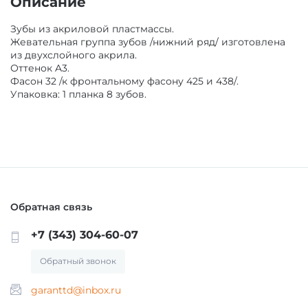
Описание
ГИПСЫ ДЕНТАЛЬНЫЕ ДЛЯ МОДЕЛЕЙ
Зубы из акриловой пластмассы.
ЗАЩИТА ВРАЧА И ПАЦИЕНТА
Жевательная группа зубов /нижний ряд/ изготовлена
из двухслойного акрила.
ВСПОМОГАТЕЛЬНЫЕ СРЕДСТВА
Оттенок A3.
Фасон 32 /к фронтальному фасону 425 и 438/.
АКСЕССУАРЫ И ПРИНАДЛЕЖНОСТИ
Упаковка: 1 планка 8 зубов.
СРЕДСТВА ДЛЯ ИЗОЛЯЦИИ /БЕЗ СРОКА/
МАТЕРИАЛЫ ЛЕЧЕБНЫЕ
МАТЕРИАЛЫ/ИНСТРУМЕНТЫ ДЛЯ
МАТЕРИАЛЫ ДЛЯ ХИРУРГИИ
ОПРЕДЕЛЕНИЯ ОККЛЮЗИИ
Обратная связь
МАТЕРИАЛЫ ДЛЯ ПРОФИЛАКТИКИ КАРИЕСА
МАТЕРИАЛ ДЛЯ ПОЛИРОВАНИЯ ПРОТЕЗОВ Б/
С
+7 (343) 304-60-07
МАТЕРИАЛЫ ДЛЯ ОТБЕЛИВАНИЯ ЗУБОВ
Обратный звонок
КОМПОЗИТ ЗУБОТЕХНИЧЕСКИЙ
garanttd@inbox.ru
МАТЕРИАЛЫ ДЛЯ ОРТОПЕДИИ