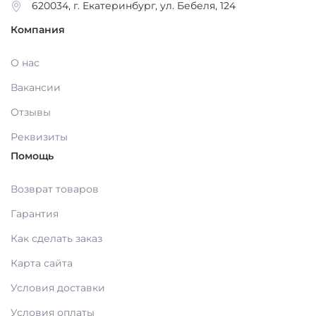
620034, г. Екатеринбург, ул. Бебеля, 124
ОБОРУДОВАНИЕ И ЗАПАСНЫЕ ЧАСТИ
Компания
ДЕЗИНФИЦИРУЮЩИЕ СРЕДСТВА,
АНТИСЕПТИКИ
ЛИТЕЙНОЕ ОБОРУДОВАНИЕ / ИНСТРУМЕНТЫ
О нас
Вакансии
ПОЛИРЫ ДЛЯ ПОЛИРОВАНИЯ,
АРТИКУЛЛЯТОРЫ, ОККЛЮДАТОРЫ
Отзывы
ШЛИФОВАНИЯ РЕСТАВРАЦИЙ
Реквизиты
CAD/CAM
Помощь
ПОДКЛАДОЧНЫЕ МАТЕРИАЛЫ
Возврат товаров
ПЕСКОСТРУЙНОЕ ОБОРУДОВАНИЕ
МАТЕРИАЛЫ ДЛЯ ЭНДОДОНТИЧЕСКОГО
Гарантия
ЛЕЧЕНИЯ
Как сделать заказ
ОБОРУДОВАНИЕ ЗУБОТЕХНИЧЕСКОЕ
Карта сайта
МАТЕРИАЛЫ ДЛЯ ФИКСАЦИИ НЕ ПРЯМЫХ
Условия доставки
РЕСТАВРАЦИЙ
Условия оплаты