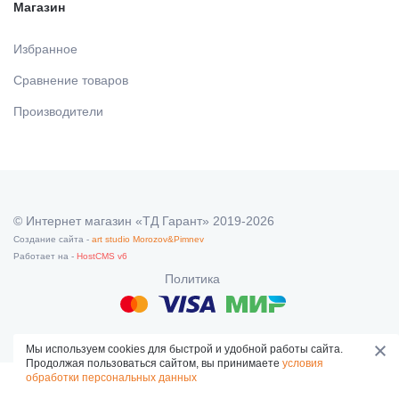
МАТЕРИАЛЫ / ПРИНАДЛЕЖНОСТИ ДЛЯ СНЯТИЯ
Магазин
СЛЕПКОВ
Избранное
Сравнение товаров
МАТЕРИАЛЫ И ПРИНАДЛЕЖНОСТИ ДЛЯ
ПЛОМБИРОВАНИЯ ЗУБОВ
Производители
МАТЕРИАЛЫ ДЛЯ ИЗОЛЯЦИИ РАБОЧЕГО ПОЛЯ
МАТЕРИАЛ ДЛЯ ПЕРЕБАЗИРОВКИ
© Интернет магазин «ТД Гарант» 2019-2026
Создание сайта -
art studio Morozov&Pimnev
Работает на -
HostCMS v6
ПРОВОЛОКА, ГИЛЬЗЫ, ШИНЫ, КЛАММЕРА (без
Политика
срока)
Мы используем cookies для быстрой и удобной работы сайта.
УТИЛИЗАЦИЯ ОТХОДОВ
Продолжая пользоваться сайтом, вы принимаете
условия
обработки персональных данных