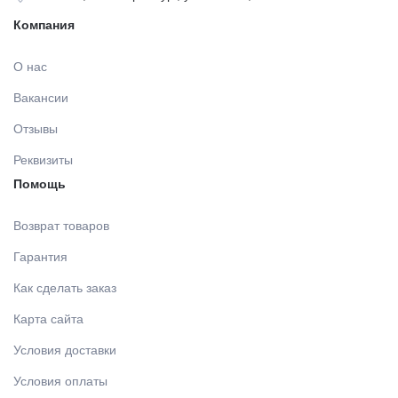
Компания
ДЕЗИНФИЦИРУЮЩИЕ СРЕДСТВА,
ЛИТЕЙНОЕ ОБОРУДОВАНИЕ / ИНСТРУМЕНТЫ
АНТИСЕПТИКИ
О нас
АРТИКУЛЛЯТОРЫ, ОККЛЮДАТОРЫ
Вакансии
ПОЛИРЫ ДЛЯ ПОЛИРОВАНИЯ, ШЛИФОВАНИЯ
Отзывы
РЕСТАВРАЦИЙ
CAD/CAM
Реквизиты
Помощь
ПОДКЛАДОЧНЫЕ МАТЕРИАЛЫ
ПЕСКОСТРУЙНОЕ ОБОРУДОВАНИЕ
Возврат товаров
МАТЕРИАЛЫ ДЛЯ ЭНДОДОНТИЧЕСКОГО
Гарантия
ОБОРУДОВАНИЕ ЗУБОТЕХНИЧЕСКОЕ
ЛЕЧЕНИЯ
Как сделать заказ
Карта сайта
МАТЕРИАЛЫ ДЛЯ ФИКСАЦИИ НЕ ПРЯМЫХ
РЕСТАВРАЦИЙ
Условия доставки
Условия оплаты