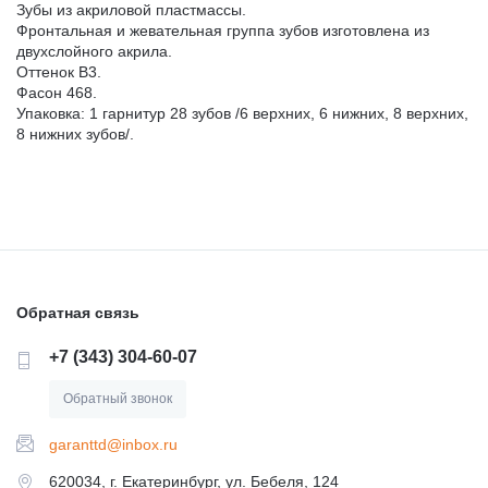
Зубы из акриловой пластмассы.
ГИПСЫ ДЕНТАЛЬНЫЕ ДЛЯ МОДЕЛЕЙ
Фронтальная и жевательная группа зубов изготовлена из
ЗАЩИТА ВРАЧА И ПАЦИЕНТА
двухслойного акрила.
Оттенок B3.
ВСПОМОГАТЕЛЬНЫЕ СРЕДСТВА
Фасон 468.
АКСЕССУАРЫ И ПРИНАДЛЕЖНОСТИ
Упаковка: 1 гарнитур 28 зубов /6 верхних, 6 нижних, 8 верхних,
8 нижних зубов/.
СРЕДСТВА ДЛЯ ИЗОЛЯЦИИ /БЕЗ СРОКА/
МАТЕРИАЛЫ ЛЕЧЕБНЫЕ
МАТЕРИАЛЫ/ИНСТРУМЕНТЫ ДЛЯ
МАТЕРИАЛЫ ДЛЯ ХИРУРГИИ
ОПРЕДЕЛЕНИЯ ОККЛЮЗИИ
Обратная связь
МАТЕРИАЛЫ ДЛЯ ПРОФИЛАКТИКИ КАРИЕСА
МАТЕРИАЛ ДЛЯ ПОЛИРОВАНИЯ ПРОТЕЗОВ Б/С
+7 (343) 304-60-07
МАТЕРИАЛЫ ДЛЯ ОТБЕЛИВАНИЯ ЗУБОВ
КОМПОЗИТ ЗУБОТЕХНИЧЕСКИЙ
Обратный звонок
garanttd@inbox.ru
МАТЕРИАЛЫ ДЛЯ ОРТОПЕДИИ
ОБОРУДОВАНИЕ И ЗАПАСНЫЕ ЧАСТИ
620034, г. Екатеринбург, ул. Бебеля, 124