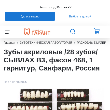
Ваш город
Москва
?
Да, все верно
Выбрать другой
Назад
Назад
Назад
Назад
СТОМАТОЛОГИЯ
РАСХОДНЫЕ МАТЕРИАЛЫ
РЕМОНТ
РАСХОДНЫЕ МАТЕРИАЛЫ
Главная
ЗУБОТЕХНИЧЕСКАЯ ЛАБОРАТОРИЯ
РАСХОДНЫЕ МАТЕРИ
Зубы акриловые /28 зубов/
ЭНДОДОНТИЧЕСКОЕ ЛЕЧЕНИЕ
ОБОРУДОВАНИЕ
СИЛИКОНЫ
СЫВЛАХ B3, фасон 468, 1
гарнитур, Санфарм, Россия
ШТИФТЫ СТЕКЛОВОЛОКНО / БЕЗЗОЛЬНЫЕ /
ЗУБОТЕХНИЧЕСКАЯ ЛАБОРАТОРИЯ
МАТЕРИАЛЫ И ИНСТРУМЕНТЫ ДЛЯ
ТИТАН
ПОЛИРОВАНИЯ
Нет в наличии
УПАКОВКА ДЛЯ СТЕРИЛИЗАЦИИ
ПРИСПОСОБЛЕНИЯ ДЛЯ ИЗГОТОВЛЕНИЯ
МОДЕЛЕЙ
ПРОВОЛОКА, ГИЛЬЗЫ, ШИНЫ, КЛАММЕРА