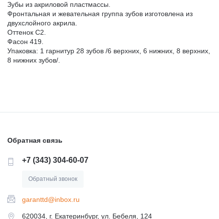
Зубы из акриловой пластмассы.
ГИПСЫ ДЕНТАЛЬНЫЕ ДЛЯ МОДЕЛЕЙ
Фронтальная и жевательная группа зубов изготовлена из
ЗАЩИТА ВРАЧА И ПАЦИЕНТА
двухслойного акрила.
Оттенок C2.
ВСПОМОГАТЕЛЬНЫЕ СРЕДСТВА
Фасон 419.
АКСЕССУАРЫ И ПРИНАДЛЕЖНОСТИ
Упаковка: 1 гарнитур 28 зубов /6 верхних, 6 нижних, 8 верхних,
8 нижних зубов/.
СРЕДСТВА ДЛЯ ИЗОЛЯЦИИ /БЕЗ СРОКА/
МАТЕРИАЛЫ ЛЕЧЕБНЫЕ
МАТЕРИАЛЫ/ИНСТРУМЕНТЫ ДЛЯ
МАТЕРИАЛЫ ДЛЯ ХИРУРГИИ
ОПРЕДЕЛЕНИЯ ОККЛЮЗИИ
Обратная связь
МАТЕРИАЛЫ ДЛЯ ПРОФИЛАКТИКИ КАРИЕСА
МАТЕРИАЛ ДЛЯ ПОЛИРОВАНИЯ ПРОТЕЗОВ Б/С
+7 (343) 304-60-07
МАТЕРИАЛЫ ДЛЯ ОТБЕЛИВАНИЯ ЗУБОВ
КОМПОЗИТ ЗУБОТЕХНИЧЕСКИЙ
Обратный звонок
garanttd@inbox.ru
МАТЕРИАЛЫ ДЛЯ ОРТОПЕДИИ
ОБОРУДОВАНИЕ И ЗАПАСНЫЕ ЧАСТИ
620034, г. Екатеринбург, ул. Бебеля, 124