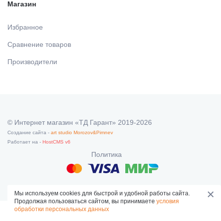
МАТЕРИАЛЫ / ПРИНАДЛЕЖНОСТИ ДЛЯ СНЯТИЯ
Магазин
СЛЕПКОВ
Избранное
Сравнение товаров
МАТЕРИАЛЫ И ПРИНАДЛЕЖНОСТИ ДЛЯ
ПЛОМБИРОВАНИЯ ЗУБОВ
Производители
МАТЕРИАЛЫ ДЛЯ ИЗОЛЯЦИИ РАБОЧЕГО ПОЛЯ
МАТЕРИАЛ ДЛЯ ПЕРЕБАЗИРОВКИ
© Интернет магазин «ТД Гарант» 2019-2026
Создание сайта -
art studio Morozov&Pimnev
Работает на -
HostCMS v6
ПРОВОЛОКА, ГИЛЬЗЫ, ШИНЫ, КЛАММЕРА (без
Политика
срока)
Мы используем cookies для быстрой и удобной работы сайта.
УТИЛИЗАЦИЯ ОТХОДОВ
Продолжая пользоваться сайтом, вы принимаете
условия
обработки персональных данных