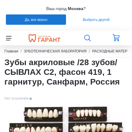
Ваш город
Москва
?
Да, все верно
Выбрать другой
Назад
Назад
Назад
Назад
СТОМАТОЛОГИЯ
РАСХОДНЫЕ МАТЕРИАЛЫ
РЕМОНТ
РАСХОДНЫЕ МАТЕРИАЛЫ
Главная
ЗУБОТЕХНИЧЕСКАЯ ЛАБОРАТОРИЯ
РАСХОДНЫЕ МАТЕРИ
Зубы акриловые /28 зубов/
ЭНДОДОНТИЧЕСКОЕ ЛЕЧЕНИЕ
ОБОРУДОВАНИЕ
СИЛИКОНЫ
СЫВЛАХ C2, фасон 419, 1
гарнитур, Санфарм, Россия
ШТИФТЫ СТЕКЛОВОЛОКНО / БЕЗЗОЛЬНЫЕ /
ЗУБОТЕХНИЧЕСКАЯ ЛАБОРАТОРИЯ
МАТЕРИАЛЫ И ИНСТРУМЕНТЫ ДЛЯ
ТИТАН
ПОЛИРОВАНИЯ
Нет в наличии
УПАКОВКА ДЛЯ СТЕРИЛИЗАЦИИ
ПРИСПОСОБЛЕНИЯ ДЛЯ ИЗГОТОВЛЕНИЯ
МОДЕЛЕЙ
ПРОВОЛОКА, ГИЛЬЗЫ, ШИНЫ, КЛАММЕРА