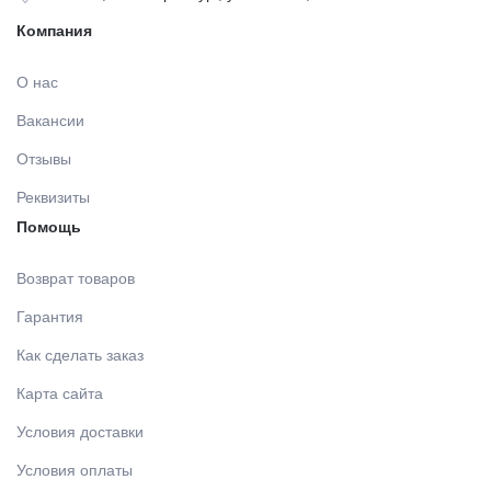
Компания
ДЕЗИНФИЦИРУЮЩИЕ СРЕДСТВА,
ЛИТЕЙНОЕ ОБОРУДОВАНИЕ / ИНСТРУМЕНТЫ
АНТИСЕПТИКИ
О нас
АРТИКУЛЛЯТОРЫ, ОККЛЮДАТОРЫ
Вакансии
ПОЛИРЫ ДЛЯ ПОЛИРОВАНИЯ, ШЛИФОВАНИЯ
Отзывы
РЕСТАВРАЦИЙ
CAD/CAM
Реквизиты
Помощь
ПОДКЛАДОЧНЫЕ МАТЕРИАЛЫ
ПЕСКОСТРУЙНОЕ ОБОРУДОВАНИЕ
Возврат товаров
МАТЕРИАЛЫ ДЛЯ ЭНДОДОНТИЧЕСКОГО
Гарантия
ОБОРУДОВАНИЕ ЗУБОТЕХНИЧЕСКОЕ
ЛЕЧЕНИЯ
Как сделать заказ
Карта сайта
МАТЕРИАЛЫ ДЛЯ ФИКСАЦИИ НЕ ПРЯМЫХ
РЕСТАВРАЦИЙ
Условия доставки
Условия оплаты