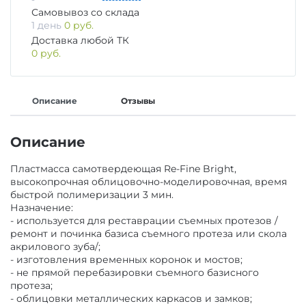
ОБОРУДОВАНИЕ И ЗАПАСНЫЕ ЧАСТИ
Самовывоз со склада
1 день
0 руб.
Доставка любой ТК
ДЕЗИНФИЦИРУЮЩИЕ СРЕДСТВА,
0 руб.
АНТИСЕПТИКИ
ЛИТЕЙНОЕ ОБОРУДОВАНИЕ / ИНСТРУМЕНТЫ
ПОЛИРЫ ДЛЯ ПОЛИРОВАНИЯ,
АРТИКУЛЛЯТОРЫ, ОККЛЮДАТОРЫ
Описание
Отзывы
ШЛИФОВАНИЯ РЕСТАВРАЦИЙ
Описание
CAD/CAM
ПОДКЛАДОЧНЫЕ МАТЕРИАЛЫ
Пластмасса самотвердеющая Re-Fine Bright,
высокопрочная облицовочно-моделировочная, время
ПЕСКОСТРУЙНОЕ ОБОРУДОВАНИЕ
быстрой полимеризации 3 мин.
МАТЕРИАЛЫ ДЛЯ ЭНДОДОНТИЧЕСКОГО
Назначение:
ЛЕЧЕНИЯ
- используется для реставрации съемных протезов /
ОБОРУДОВАНИЕ ЗУБОТЕХНИЧЕСКОЕ
ремонт и починка базиса съемного протеза или скола
акрилового зуба/;
- изготовления временных коронок и мостов;
МАТЕРИАЛЫ ДЛЯ ФИКСАЦИИ НЕ ПРЯМЫХ
- не прямой перебазировки съемного базисного
РЕСТАВРАЦИЙ
протеза;
- облицовки металлических каркасов и замков;