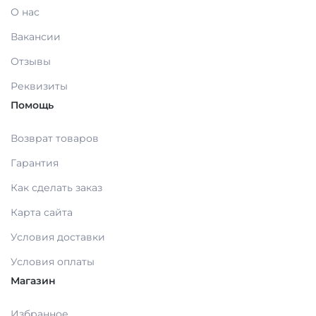
О нас
Вакансии
МАТЕРИАЛЫ ДЛЯ ЛЕЧЕНИЯ СЛИЗИСТОЙ
Отзывы
РЕНТГЕНОВСКИЕ МАТЕРИАЛЫ
Реквизиты
Помощь
АППЛИКАТОРЫ /без срока/
Возврат товаров
Гарантия
ОДНОРАЗОВАЯ ПРОДУКЦИЯ (срок)
Как сделать заказ
Карта сайта
МАТЕРИАЛ ДЛЯ ПРОФИЛАКТИКИ
Условия доставки
Условия оплаты
ИМПЛАНТОЛОГИЯ
Магазин
ШОВНЫЙ МАТЕРИАЛ
Избранное