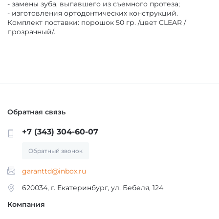
- замены зуба, выпавшего из съемного протеза;
МАТЕРИАЛЫ / ПРИНАДЛЕЖНОСТИ ДЛЯ
- изготовления ортодонтических конструкций.
Комплект поставки: порошок 50 гр. /цвет CLEAR /
СНЯТИЯ СЛЕПКОВ
прозрачный/.
МАТЕРИАЛЫ И ПРИНАДЛЕЖНОСТИ ДЛЯ
ПЛОМБИРОВАНИЯ ЗУБОВ
МАТЕРИАЛЫ ДЛЯ ИЗОЛЯЦИИ РАБОЧЕГО
ПОЛЯ
Обратная связь
+7 (343) 304-60-07
МАТЕРИАЛ ДЛЯ ПЕРЕБАЗИРОВКИ
Обратный звонок
garanttd@inbox.ru
ПРОВОЛОКА, ГИЛЬЗЫ, ШИНЫ, КЛАММЕРА
(без срока)
620034, г. Екатеринбург, ул. Бебеля, 124
Компания
УТИЛИЗАЦИЯ ОТХОДОВ