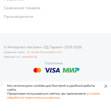
Сравнение товаров
МАТЕРИАЛ ДЛЯ ВОССТАНОВЛЕНИЯ КУЛЬТИ
Производители
ЗУБА
ПЕРЕВЯЗОЧНЫЙ МАТЕРИАЛ
© Интернет магазин «ТД Гарант» 2019-2026
Создание сайта -
art studio Morozov&Pimnev
КОНТРОЛЬ СТЕРИЛИЗАЦИИ И
Работает на -
HostCMS v6
КОНЦЕНТРАЦИИ РАСТ-В (сроки
Политика
ОБОРУДОВАНИЕ СТОМАТОЛОГИЧЕСКОЕ
Мы используем cookies для быстрой и удобной работы
сайта.
СТЕРИЛИЗАЦИЯ И УПАКОВКА
Продолжая пользоваться сайтом, вы принимаете
условия
обработки персональных данных
НАКОНЕЧНИКИ ТУРБИННЫЕ, УГЛОВЫЕ,