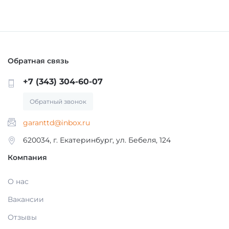
МАТЕРИАЛЫ / ПРИНАДЛЕЖНОСТИ ДЛЯ
СНЯТИЯ СЛЕПКОВ
МАТЕРИАЛЫ И ПРИНАДЛЕЖНОСТИ ДЛЯ
Обратная связь
ПЛОМБИРОВАНИЯ ЗУБОВ
+7 (343) 304-60-07
МАТЕРИАЛЫ ДЛЯ ИЗОЛЯЦИИ РАБОЧЕГО
Обратный звонок
ПОЛЯ
garanttd@inbox.ru
620034, г. Екатеринбург, ул. Бебеля, 124
МАТЕРИАЛ ДЛЯ ПЕРЕБАЗИРОВКИ
Компания
ПРОВОЛОКА, ГИЛЬЗЫ, ШИНЫ, КЛАММЕРА
О нас
(без срока)
Вакансии
Отзывы
УТИЛИЗАЦИЯ ОТХОДОВ