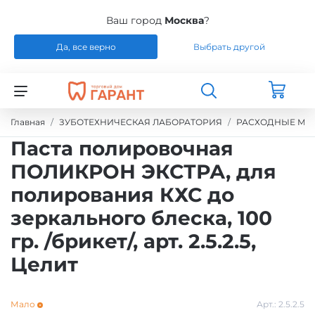
Ваш город
Москва
?
Да, все верно
Выбрать другой
Назад
Назад
Назад
Назад
СТОМАТОЛОГИЯ
РАСХОДНЫЕ МАТЕРИАЛЫ
РЕМОНТ
РАСХОДНЫЕ МАТЕРИАЛЫ
Главная
ЗУБОТЕХНИЧЕСКАЯ ЛАБОРАТОРИЯ
РАСХОДНЫЕ МА
Паста полировочная
ЭНДОДОНТИЧЕСКОЕ ЛЕЧЕНИЕ
ОБОРУДОВАНИЕ
СИЛИКОНЫ
ПОЛИКРОН ЭКСТРА, для
полирования КХС до
ШТИФТЫ СТЕКЛОВОЛОКНО / БЕЗЗОЛЬНЫЕ /
ЗУБОТЕХНИЧЕСКАЯ ЛАБОРАТОРИЯ
МАТЕРИАЛЫ И ИНСТРУМЕНТЫ ДЛЯ
ТИТАН
ПОЛИРОВАНИЯ
зеркального блеска, 100
гр. /брикет/, арт. 2.5.2.5,
УПАКОВКА ДЛЯ СТЕРИЛИЗАЦИИ
ПРИСПОСОБЛЕНИЯ ДЛЯ ИЗГОТОВЛЕНИЯ
Целит
МОДЕЛЕЙ
ПРОВОЛОКА, ГИЛЬЗЫ, ШИНЫ, КЛАММЕРА
Мало
Арт.:
2.5.2.5