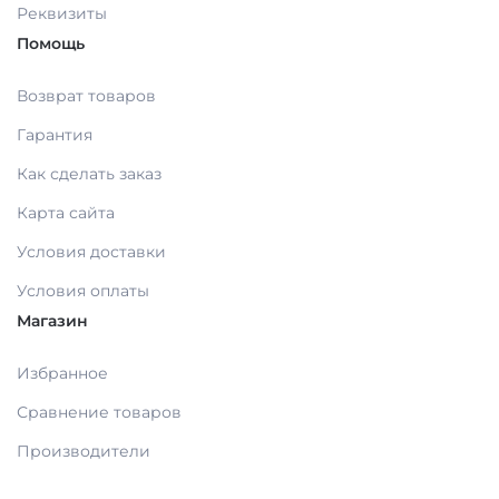
Реквизиты
Помощь
МАТЕРИАЛЫ ДЛЯ ЛЕЧЕНИЯ СЛИЗИСТОЙ
Возврат товаров
РЕНТГЕНОВСКИЕ МАТЕРИАЛЫ
Гарантия
Как сделать заказ
АППЛИКАТОРЫ /без срока/
Карта сайта
Условия доставки
ОДНОРАЗОВАЯ ПРОДУКЦИЯ (срок)
Условия оплаты
Магазин
МАТЕРИАЛ ДЛЯ ПРОФИЛАКТИКИ
Избранное
Сравнение товаров
ИМПЛАНТОЛОГИЯ
Производители
ШОВНЫЙ МАТЕРИАЛ