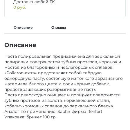
Доставка любой ТК
ОБОРУДОВАНИЕ И ЗАПАСНЫЕ ЧАСТИ
0 руб.
ДЕЗИНФИЦИРУЮЩИЕ СРЕДСТВА,
АНТИСЕПТИКИ
ЛИТЕЙНОЕ ОБОРУДОВАНИЕ / ИНСТРУМЕНТЫ
Описание
Отзывы
ПОЛИРЫ ДЛЯ ПОЛИРОВАНИЯ,
АРТИКУЛЛЯТОРЫ, ОККЛЮДАТОРЫ
Описание
ШЛИФОВАНИЯ РЕСТАВРАЦИЙ
Паста полировальная предназначена для зеркальной
CAD/CAM
полировки поверхностей зубных протезов, коронок и
мостов из благородных и неблагородных сплавов.
ПОДКЛАДОЧНЫЕ МАТЕРИАЛЫ
«Policron-extra» представляет собой твёрдую,
однородную пасту, состоящую из тонкого абразивного
ПЕСКОСТРУЙНОЕ ОБОРУДОВАНИЕ
материала белого цвета и полимерных добавок,
МАТЕРИАЛЫ ДЛЯ ЭНДОДОНТИЧЕСКОГО
предотвращающих разбрызгивание пасты.
ЛЕЧЕНИЯ
Паста превосходно очищает и полирует поверхности
ОБОРУДОВАНИЕ ЗУБОТЕХНИЧЕСКОЕ
зубных протезов из золота, нержавеющей стали,
кобальт-хромовых сплавов до зеркального блеска.
Аналог по применению: Saphir фирма Renfert
МАТЕРИАЛЫ ДЛЯ ФИКСАЦИИ НЕ ПРЯМЫХ
Упаковка: брикет 100 гр.
РЕСТАВРАЦИЙ