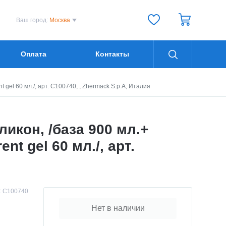
Ваш город:
Москва
Оплата
Контакты
el 60 мл./, арт. C100740, , Zhermack S.p.A, Италия
кон, /база 900 мл.+
t gel 60 мл./, арт.
:
C100740
Нет в наличии