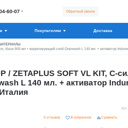
304-60-07
Обратный звонок
и
Покупателям
Доставка
МАТЕРИАЛЫ
база 900 мл.+ коррегирующий слой Oranwash L 140 мл. + активатор Indurent g
 ZETAPLUS SOFT VL KIT, C-сили
h L 140 мл. + активатор Induren
 Италия
Арт.
0 отзывов
В избранное
Сравнить